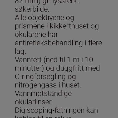
82 mm) gir lyssterkt
søkerbilde.
Alle objektivene og
prismene i kikkerthuset og
okularene har
antirefleksbehandling i flere
lag.
Vanntett (ned til 1 m i 10
minutter) og duggfritt med
O-ringforsegling og
nitrogengass i huset.
Vannmotstandige
okularlinser.
Digiscoping-fatningen kan