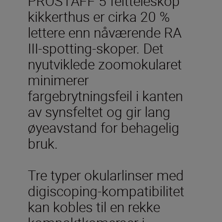
PROSTAFF 5 feltteleskop
kikkerthus er cirka 20 %
lettere enn nåværende RA
III-spotting-skoper. Det
nyutviklede zoomokularet
minimerer
fargebrytningsfeil i kanten
av synsfeltet og gir lang
øyeavstand for behagelig
bruk.
Tre typer okularlinser med
digiscoping-kompatibilitet
kan kobles til en rekke