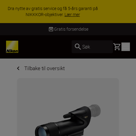
ACCESSORY SAVINGS | Få 15 % rabatt på
utvalgt tilbehør, gjør fotoutstyret komplett i dag.
KJØP NÅ
Gratis forsendelse
Basket
Søk
Tilbake til oversikt