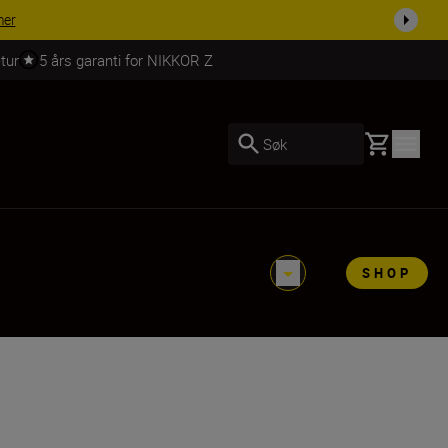
mer
tur
5 års garanti for NIKKOR Z
Basket
Søk
SHOP