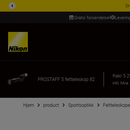
Dr
Gratis forsendelse
Leverin
Skip Content
fra
kr 5 
PROSTAFF 5 feltteleskop 82
inkl. Mva.
Hjem
product
Sportsoptikk
Feltteleskope