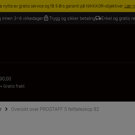
a nytte av gratis service og få 5-års garanti på NIKKKOR-objektiver.
Lær 
g innen 3–6 virkedager
Trygg og sikker betaling
Enkel og gratis re
290,00
+
Gratis frakt
r
Oversikt over PROSTAFF 5 feltteleskop 82