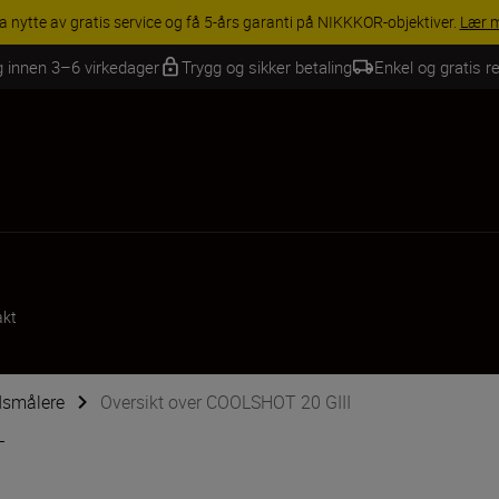
INGS | Få 15 % rabatt på utvalgt tilbehør, gjør fotoutstyret komplett i
g innen 3–6 virkedager
Trygg og sikker betaling
Enkel og gratis re
akt
dsmålere
Oversikt over COOLSHOT 20 GIII
T