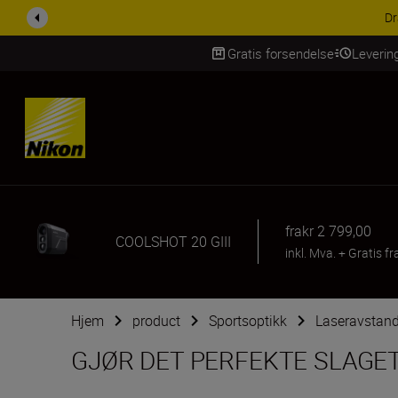
ACCESSORY SAV
Gratis forsendelse
Leverin
Skip Content
fra
kr 2 799,00
COOLSHOT 20 GIII
inkl. Mva.
+
Gratis fr
Hjem
product
Sportsoptikk
Laseravstan
GJØR DET PERFEKTE SLAGE