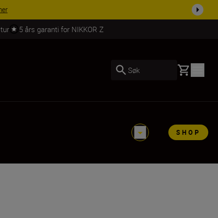
 dag.
KJØP NÅ
tur
5 års garanti for NIKKOR Z
Basket
Søk
SHOP