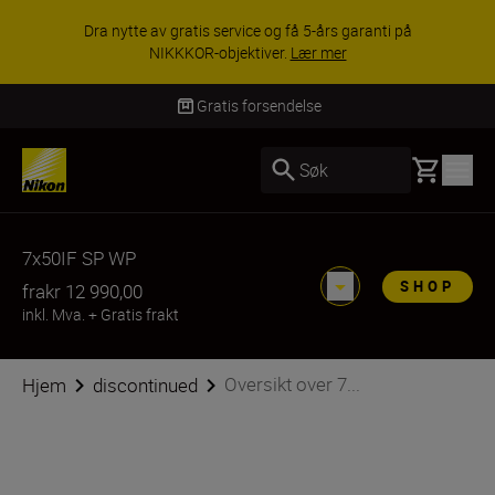
Dra nytte av gratis service og få 5-års garanti på
NIKKKOR-objektiver.
Lær mer
Gratis forsendelse
Basket
Søk
7x50IF SP WP
SHOP
fra
kr 12 990,00
inkl. Mva.
+
Gratis frakt
Oversikt over 7...
Hjem
discontinued