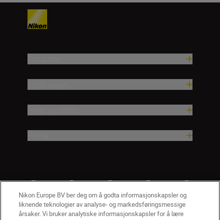
Produkter
Inspirasjon
Hjelp og støtte
Firma
Nikon Europe BV ber deg om å godta informasjonskapsler og
liknende teknologier av analyse- og markedsføringsmessige
årsaker. Vi bruker analytiske informasjonskapsler for å lære