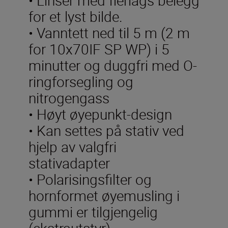
for et lyst bilde.
• Vanntett ned til 5 m (2 m
for 10x70IF SP WP) i 5
minutter og duggfri med O-
ringforsegling og
nitrogengass
• Høyt øyepunkt-design
• Kan settes på stativ ved
hjelp av valgfri
stativadapter
• Polarisingsfilter og
hornformet øyemusling i
gummi er tilgjengelig
(ekstrautstyr)