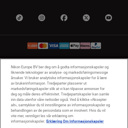
NO
Nikon Sites
Nikon Europe BV ber deg om å godta informasjonskapsler og
liknende teknologier av analyse- og markedsføringsmessige
Kontakt oss
Personvernerklæring
Bruksvilkår
årsaker. Vi bruker analytiske informasjonskapsler for å lære
Vilkår og betingelser for Nikon Store
av brukerinformasjon. Tredjeparter plasserer ut
Erklæring Om Informasjonskapsler
Tilgjengelighet
markedsføringskapsler slik at vi kan tilpasse annonser for
deg og måle deres effektivitet. Tredjepartskapsler kan samle
Innstillinger for informasjonskapsler
inn data utenfor våre nettsider også. Ved å klikke «Aksepter
© 2026 Nikon
alt», samtykker du til innstillingene av informasjonskapsler og
behandlingen av de persondata som er involvert. Hvis du vil
vite mer, vennligst les vår erklæring om
informasjonskapsler.
Erklæring Om Informasjonskapsler
Back to top