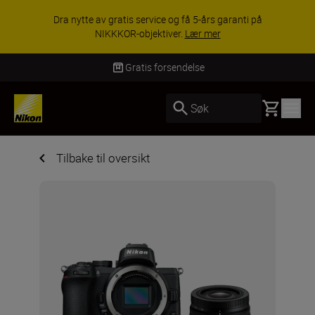
ACCESSORY SAVINGS | Få 15 % rabatt på
utvalgt tilbehør, gjør fotoutstyret komplett i dag.
KJØP NÅ
Gratis forsendelse
Basket
Søk
Tilbake til oversikt