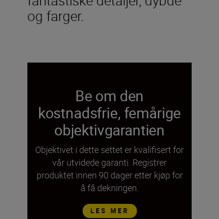
og farger.
Be om den
kostnadsfrie, femårige
objektivgarantien
Objektivet i dette settet er kvalifisert for
vår utvidede garanti. Registrer
produktet innen 90 dager etter kjøp for
å få dekningen.
LES MER