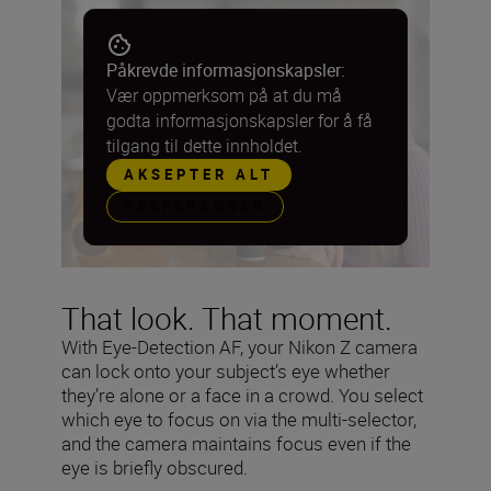
Påkrevde informasjonskapsler:
Vær oppmerksom på at du må
godta informasjonskapsler for å få
tilgang til dette innholdet.
AKSEPTER ALT
PREFERANSER
That look. That moment.
With Eye-Detection AF, your Nikon Z camera
can lock onto your subject’s eye whether
they’re alone or a face in a crowd. You select
which eye to focus on via the multi-selector,
and the camera maintains focus even if the
eye is briefly obscured.