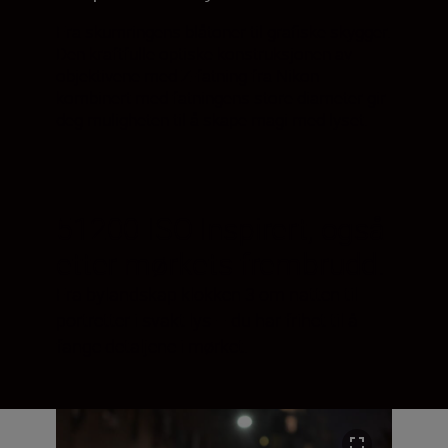
Fra skumringens blåtoner til grafiske skygger.
Den kraftfulle optiske konstruksjonen av
objektivene med Z-fatning fra Nikon
kombinert med fatningens store diameter gir
deg muligheten til å skape magi med lyset.
51200 ISO Inspirert, også
etter mørkets frembrudd.
Fra bylandskap klokken 3 om natten til
portretter i svakt lys – du har frihet til å
fange detaljene i mørket.