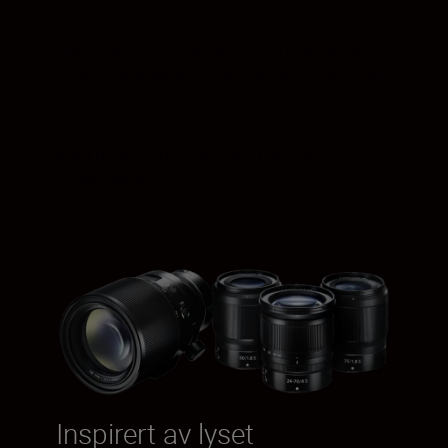
Den store fatningsdiameteren på 55 mm
betyr at kameraet i Z-serien tar inn mer lys.
Det er bare 16 mm mellom fatningen og
kameraets bildebrikke i fullformat, noe
som betyr at mer av lyset når frem til
bildebrikken.
Inspirert av lyset