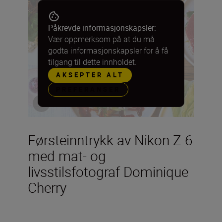
Påkrevde informasjonskapsler:
Vær oppmerksom på at du må
godta informasjonskapsler for å få
tilgang til dette innholdet.
AKSEPTER ALT
PREFERANSER
Førsteinntrykk av Nikon Z 6
med mat- og
livsstilsfotograf Dominique
Cherry