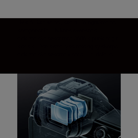
Hvis du kan se det, kan du fotografere det.
Komponer fritt. Nikons avanserte
elektroniske søker med 3686 k-punkter gir
klar sikt. Den svært lyssterke og sylskarpe
elektroniske søkeren viser alt i bildefeltet.