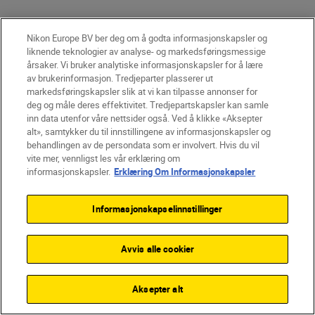
Nikon Europe BV ber deg om å godta informasjonskapsler og
liknende teknologier av analyse- og markedsføringsmessige
årsaker. Vi bruker analytiske informasjonskapsler for å lære
av brukerinformasjon. Tredjeparter plasserer ut
markedsføringskapsler slik at vi kan tilpasse annonser for
deg og måle deres effektivitet. Tredjepartskapsler kan samle
inn data utenfor våre nettsider også. Ved å klikke «Aksepter
alt», samtykker du til innstillingene av informasjonskapsler og
behandlingen av de persondata som er involvert. Hvis du vil
vite mer, vennligst les vår erklæring om
informasjonskapsler.
Erklæring Om Informasjonskapsler
Informasjonskapselinnstillinger
Stødig bevegelse
Avvis alle cookier
AF-hastighet og AF-følgefølsomhet kan
stilles inn under filmopptak. Den utrolige
fokuseringsevnen til objektivene med Z-
Aksepter alt
fatning fra Nikon reduserer de uønskede