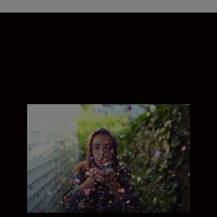
Din visjon. Din stemme.
Bring ideene dine frem i lyset. Når du har
en rask bildebrikke i fullformat til å
fotografere med, kan du gjøre deg
bemerket.