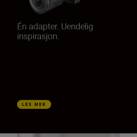
Én adapter. Uendelig
inspirasjon.
Med FTZ-objektivadapteren montert på Z 6-
kameraet kan du fritt bruke NIKKOR-
objektiver med F-fatning. Du mister ingenting
av bildekvaliteten. Og på grunn av
bildestabilisatoren i kameraet vil objektiver
uten bildestabilisator gi skarphet som aldri
før.
LES MER