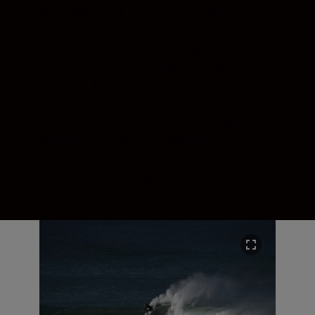
Noen ganger skjer det mye på samme tid.
Derfor er det helt nødvendig å kunne bytte
raskt mellom motiver i bevegelse i
bildefeltet. Eller rette følgefokus på ett
motiv og ikke bli avledet av andre. Tilpass
kameraets eller objektivets Fn-knapper for
å aktivere motivfølging i innstillingen
automatisk valg av AF-søkefelt når som
helst og opplev betjening som ligner på det
du finner i digitale speilreflekskameraer.