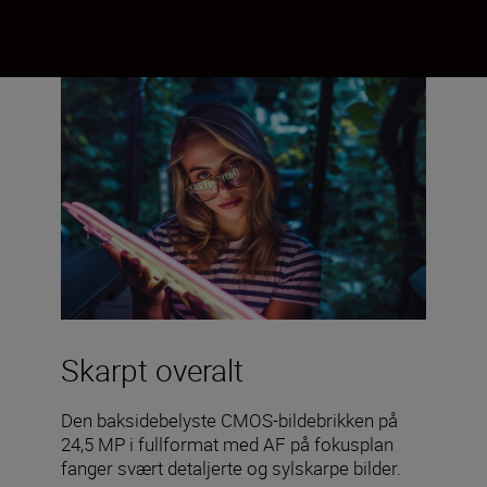
Skarpt overalt
Den baksidebelyste CMOS-bildebrikken på
24,5 MP i fullformat med AF på fokusplan
fanger svært detaljerte og sylskarpe bilder.