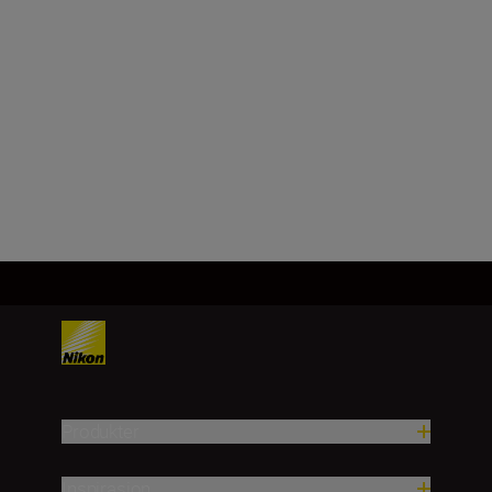
Bildebrikke
FX (fullformat), CMOS, 35,9 mm x
23,9 mm
Last inn mer
Produkter
Inspirasjon