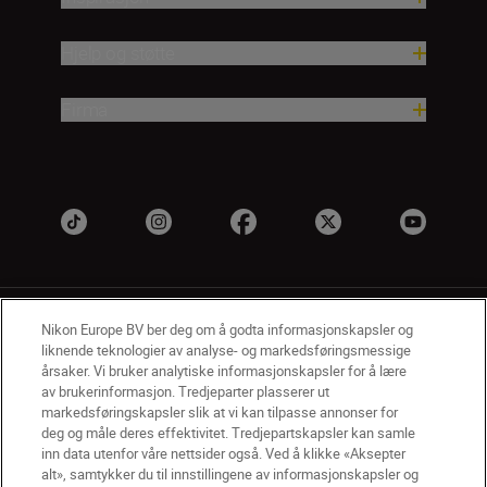
Hjelp og støtte
Firma
Nikon Europe BV ber deg om å godta informasjonskapsler og
liknende teknologier av analyse- og markedsføringsmessige
årsaker. Vi bruker analytiske informasjonskapsler for å lære
av brukerinformasjon. Tredjeparter plasserer ut
NO
Nikon Sites
markedsføringskapsler slik at vi kan tilpasse annonser for
deg og måle deres effektivitet. Tredjepartskapsler kan samle
Kontakt oss
Personvernerklæring
Bruksvilkår
inn data utenfor våre nettsider også. Ved å klikke «Aksepter
Vilkår og betingelser for Nikon Store
alt», samtykker du til innstillingene av informasjonskapsler og