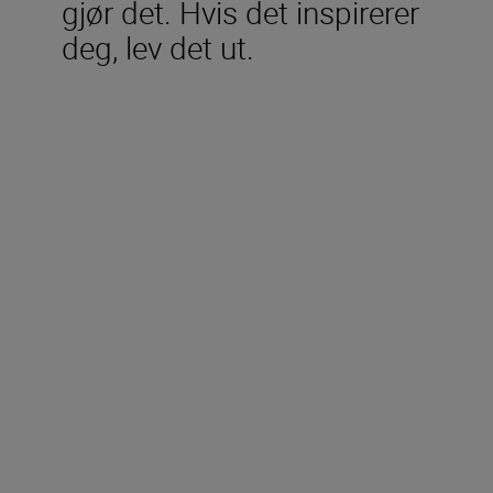
gjør det. Hvis det inspirerer
deg, lev det ut.
Tekniske spesifikasjoner
Type
Speilløst
Objektivfatning
Nikon Z-fatning