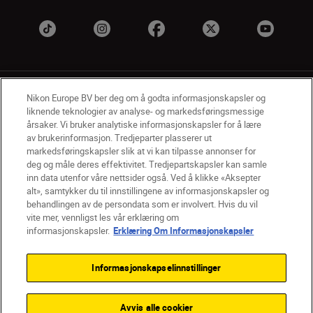
Nikon Europe BV ber deg om å godta informasjonskapsler og
liknende teknologier av analyse- og markedsføringsmessige
årsaker. Vi bruker analytiske informasjonskapsler for å lære
av brukerinformasjon. Tredjeparter plasserer ut
NO
Nikon Sites
markedsføringskapsler slik at vi kan tilpasse annonser for
deg og måle deres effektivitet. Tredjepartskapsler kan samle
Kontakt oss
Personvernerklæring
Bruksvilkår
inn data utenfor våre nettsider også. Ved å klikke «Aksepter
Vilkår og betingelser for Nikon Store
alt», samtykker du til innstillingene av informasjonskapsler og
Erklæring Om Informasjonskapsler
Tilgjengelighet
behandlingen av de persondata som er involvert. Hvis du vil
Innstillinger for informasjonskapsler
vite mer, vennligst les vår erklæring om
© 2026 Nikon
informasjonskapsler.
Erklæring Om Informasjonskapsler
Informasjonskapselinnstillinger
Back to top
Avvis alle cookier