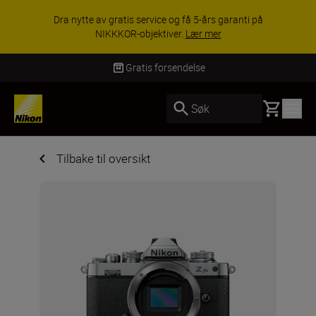
 nytte av gratis service og få 5-års garanti på
utv
NIKKKOR-objektiver.
Lær mer
Gratis forsendelse
Basket
Søk
Tilbake til oversikt