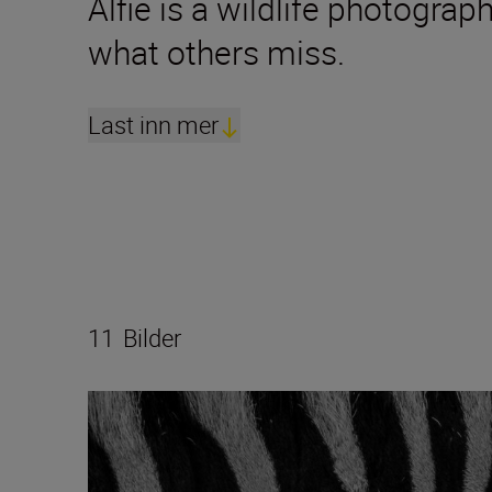
Alfie is a wildlife photograp
what others miss.
Last inn mer
11
Bilder