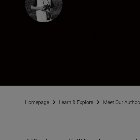
Alfie Bowen
Photographer
•
Black & White
•
Wildlife & 
Homepage
Learn & Explore
Meet Our Author