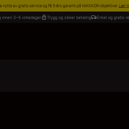
INGS | Få 15 % rabatt på utvalgt tilbehør, gjør fotoutstyret komplett i
g innen 3–6 virkedager
Trygg og sikker betaling
Enkel og gratis re