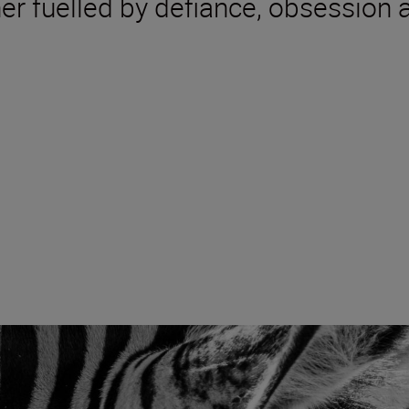
her fuelled by defiance, obsession 