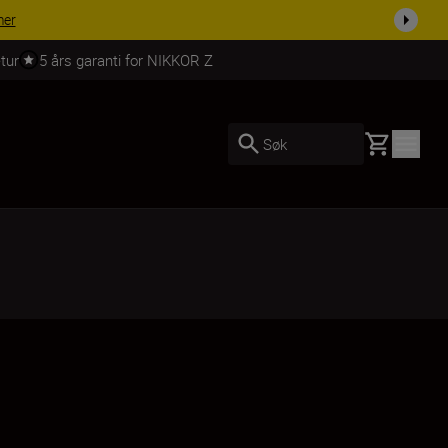
 dag.
KJØP NÅ
tur
5 års garanti for NIKKOR Z
Basket
Søk