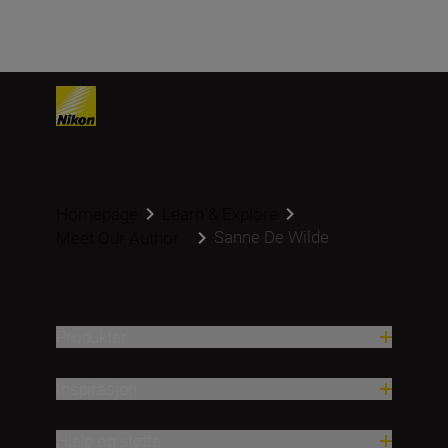
Homepage
Learn & Explore
Sanne De Wilde
Meet Our Author...
Produkter
Inspirasjon
Hjelp og støtte