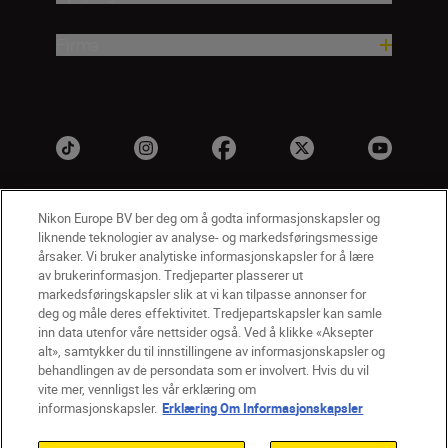
Firma
Nikon Europe BV ber deg om å godta informasjonskapsler og
liknende teknologier av analyse- og markedsføringsmessige
årsaker. Vi bruker analytiske informasjonskapsler for å lære
av brukerinformasjon. Tredjeparter plasserer ut
markedsføringskapsler slik at vi kan tilpasse annonser for
deg og måle deres effektivitet. Tredjepartskapsler kan samle
NO
Nikon Sites
inn data utenfor våre nettsider også. Ved å klikke «Aksepter
Kontakt oss
Personvernerklæring
Bruksvilkår
alt», samtykker du til innstillingene av informasjonskapsler og
Vilkår og betingelser for Nikon Store
behandlingen av de persondata som er involvert. Hvis du vil
vite mer, vennligst les vår erklæring om
Erklæring Om Informasjonskapsler
Tilgjengelighet
informasjonskapsler.
Erklæring Om Informasjonskapsler
Innstillinger for informasjonskapsler
© 2026 Nikon