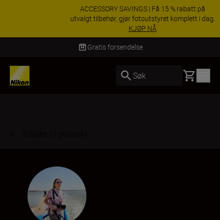
ACCESSORY SAVINGS | Få 15 % rabatt på
utvalgt tilbehør, gjør fotoutstyret komplett i dag.
KJØP NÅ
Levering innen 3–6 virkedager
Basket
Søk
Tilbake til oversikt