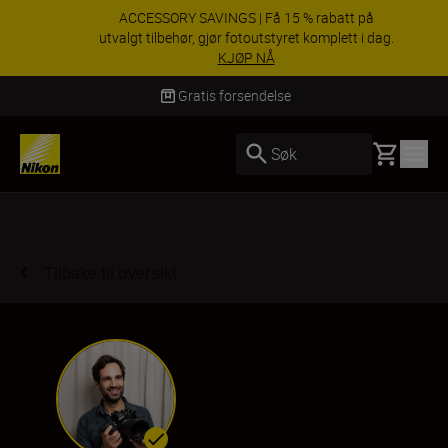
ACCESSORY SAVINGS | Få 15 % rabatt på
utvalgt tilbehør, gjør fotoutstyret komplett i dag.
KJØP NÅ
Levering innen 3–6 virkedager
Basket
Søk
Tilbake til oversikt