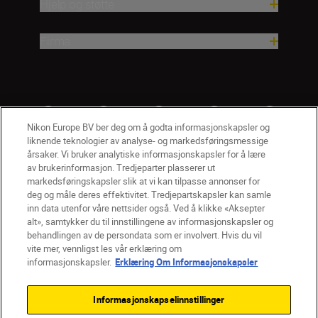
Hjelp og støtte
Firma
Nikon Europe BV ber deg om å godta informasjonskapsler og
liknende teknologier av analyse- og markedsføringsmessige
årsaker. Vi bruker analytiske informasjonskapsler for å lære
av brukerinformasjon. Tredjeparter plasserer ut
markedsføringskapsler slik at vi kan tilpasse annonser for
deg og måle deres effektivitet. Tredjepartskapsler kan samle
inn data utenfor våre nettsider også. Ved å klikke «Aksepter
alt», samtykker du til innstillingene av informasjonskapsler og
NO
Nikon Sites
behandlingen av de persondata som er involvert. Hvis du vil
vite mer, vennligst les vår erklæring om
Kontakt oss
Personvernerklæring
Bruksvilkår
informasjonskapsler.
Erklæring Om Informasjonskapsler
Vilkår og betingelser for Nikon Store
Erklæring Om Informasjonskapsler
Tilgjengelighet
Informasjonskapselinnstillinger
Innstillinger for informasjonskapsler