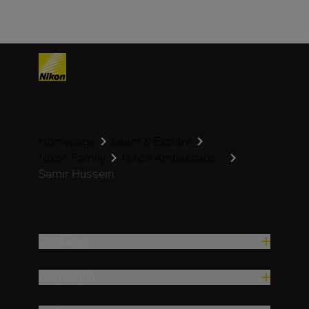
Homepage
Learn & Explore
Nikon Family
Nikon Ambassado...
Samir Hussein
Produkter
Inspirasjon