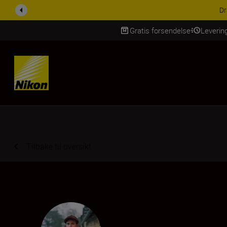
ACCESSORY SAV
Gratis forsendelse
Leverin
Skip Content
Tilbake til oversikt