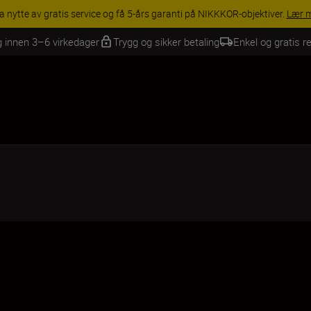
INGS | Få 15 % rabatt på utvalgt tilbehør, gjør fotoutstyret komplett i
g innen 3–6 virkedager
Trygg og sikker betaling
Enkel og gratis re