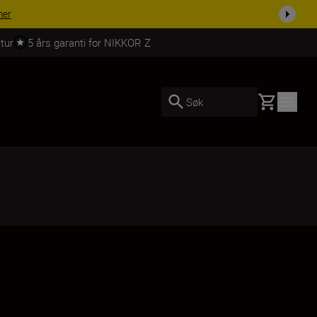
 dag.
KJØP NÅ
tur
5 års garanti for NIKKOR Z
Basket
Søk