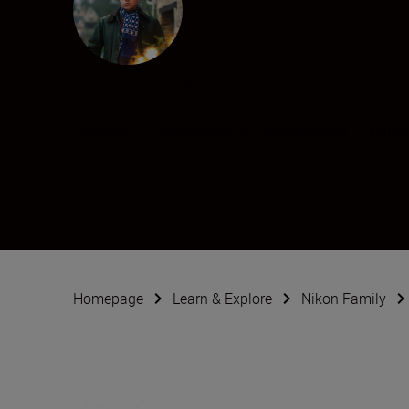
Joe Shutter
Creator
•
Landscape & Environment
•
Wildl
Homepage
Learn & Explore
Nikon Family