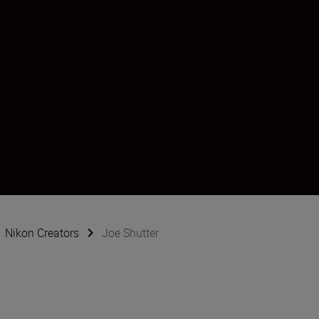
ife & Nature
Nikon Creators
Joe Shutter