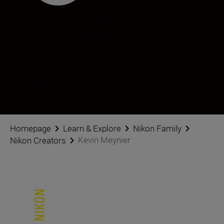
Kevin Meynier
Creator
•
Landscape & Environment
Følg Kevin Meynier på sosiale medier
Homepage
Learn & Explore
Nikon Family
Kevin Meynier
Nikon Creators