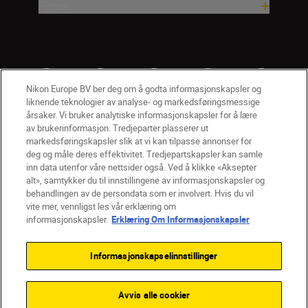
Firma
Nikon Europe BV ber deg om å godta informasjonskapsler og
liknende teknologier av analyse- og markedsføringsmessige
årsaker. Vi bruker analytiske informasjonskapsler for å lære
av brukerinformasjon. Tredjeparter plasserer ut
markedsføringskapsler slik at vi kan tilpasse annonser for
deg og måle deres effektivitet. Tredjepartskapsler kan samle
inn data utenfor våre nettsider også. Ved å klikke «Aksepter
alt», samtykker du til innstillingene av informasjonskapsler og
NO
Nikon Sites
behandlingen av de persondata som er involvert. Hvis du vil
vite mer, vennligst les vår erklæring om
Kontakt oss
Personvernerklæring
Bruksvilkår
informasjonskapsler.
Erklæring Om Informasjonskapsler
Vilkår og betingelser for Nikon Store
Erklæring Om Informasjonskapsler
Tilgjengelighet
Informasjonskapselinnstillinger
Innstillinger for informasjonskapsler
© 2026 Nikon
Avvis alle cookier