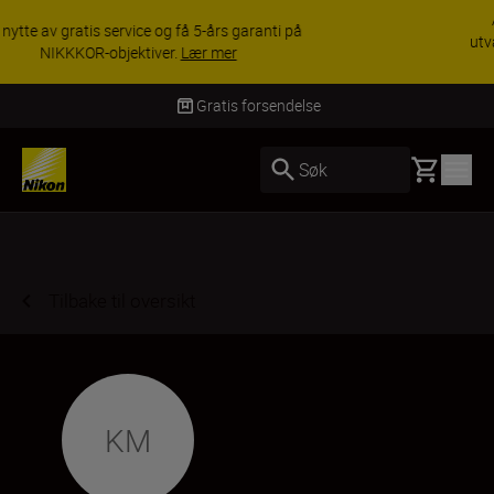
ACCESSORY SAVINGS | Få 15 % rabatt på
utvalgt tilbehør, gjør fotoutstyret komplett i dag.
KJØP NÅ
Levering innen 3–6 virkedager
Basket
Søk
Tilbake til oversikt
KM