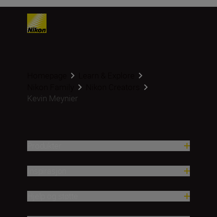
Homepage
Learn & Explore
Nikon Family
Nikon Creators
Kevin Meynier
Produkter
Inspirasjon
Hjelp og støtte