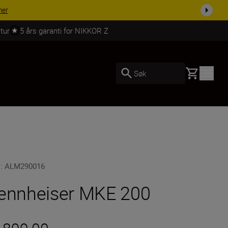
 dag.
KJØP NÅ
tur
5 års garanti for NIKKOR Z
Basket
Søk
U
:
ALM290016
ennheiser MKE 200