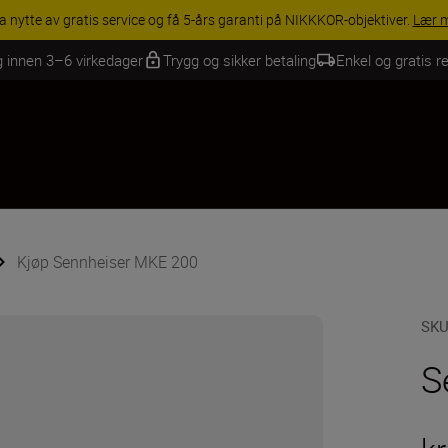
INGS | Få 15 % rabatt på utvalgt tilbehør, gjør fotoutstyret komplett i
g innen 3–6 virkedager
Trygg og sikker betaling
Enkel og gratis re
Kjøp Sennheiser MKE 200
SK
S