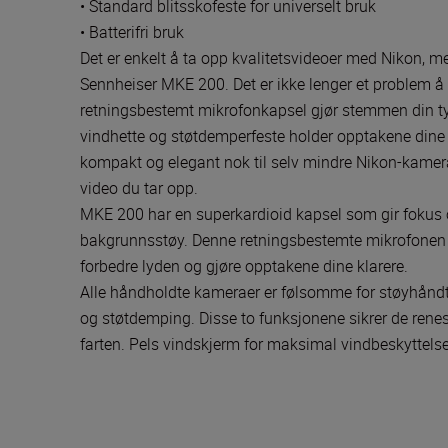
• Standard blitsskofeste for universelt bruk
• Batterifri bruk
Det er enkelt å ta opp kvalitetsvideoer med Nikon, m
Sennheiser MKE 200. Det er ikke lenger et problem å 
retningsbestemt mikrofonkapsel gjør stemmen din t
vindhette og støtdemperfeste holder opptakene dine
kompakt og elegant nok til selv mindre Nikon-kamerae
video du tar opp.
MKE 200 har en superkardioid kapsel som gir fokus 
bakgrunnsstøy. Denne retningsbestemte mikrofonen er 
forbedre lyden og gjøre opptakene dine klarere.
Alle håndholdte kameraer er følsomme for støyhåndte
og støtdemping. Disse to funksjonene sikrer de ren
farten. Pels vindskjerm for maksimal vindbeskyttels