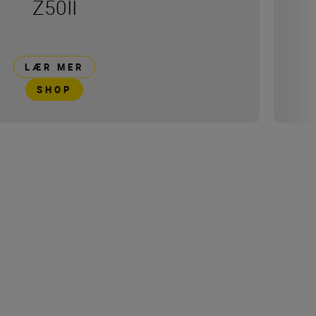
Z50II
LÆR MER
SHOP