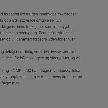
ed forbedret lyd fra den innebygde mikrofonen
ta opp lyd i støyende omgivelser. En
ydeligere, mens funksjoner som innebygd
 renere enn noen gang. Denne mikrofonen er
r, og vil garantert forbedre lyden for enhver
og detaljer samtidig som den avviser uønsket
ideell for både vloggere og videografer, og vil
ring, så MKE 200 har integrert vindbeskyttelse
este lydopptakene som er mulig mens du filmer på
e følger med.