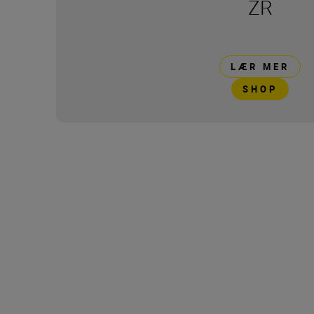
ZR
LÆR MER
SHOP
Technical Specifica