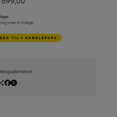
r 899,00
lager
ring innen 3–5 dager
LEGG TIL I HANDLEKURV
Delingsalternativer