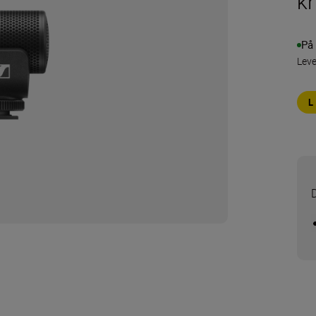
k
På 
Leve