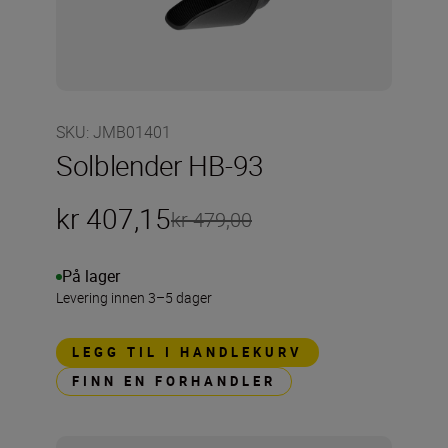
SKU
:
JMB01401
Solblender HB-93
kr 407,15
kr 479,00
På lager
Levering innen 3–5 dager
LEGG TIL I HANDLEKURV
FINN EN FORHANDLER