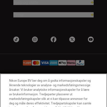
Hjelp og støtte
Firma
NO
Nikon Sites
Nikon Europe BV ber deg om å godta informasjonskapsler og
liknende teknologier av analyse- og markedsføringsmessige
Kontakt oss
Personvernerklæring
Bruksvilkår
årsaker. Vi bruker analytiske informasjonskapsler for å lære
Vilkår og betingelser for Nikon Store
av brukerinformasjon. Tredjeparter plasserer ut
Erklæring Om Informasjonskapsler
Tilgjengelighet
markedsføringskapsler slik at vi kan tilpasse annonser for
deg og måle deres effektivitet. Tredjepartskapsler kan samle
Innstillinger for informasjonskapsler