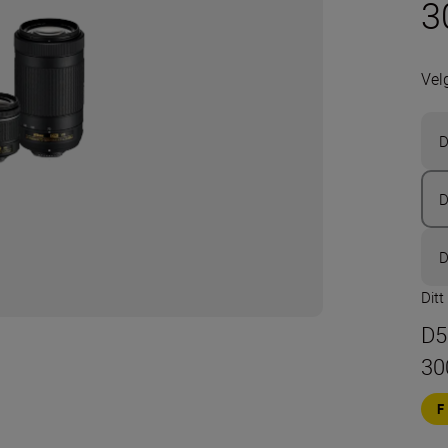
3
Velg
D
D
D
Ditt
D5
30