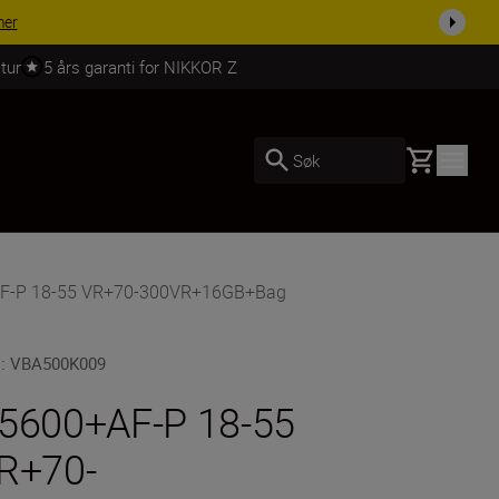
 dag.
KJØP NÅ
tur
5 års garanti for NIKKOR Z
Basket
Søk
AF-P 18-55 VR+70-300VR+16GB+Bag
U
:
VBA500K009
5600+AF-P 18-55
R+70-