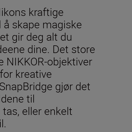
ikons kraftige
til å skape magiske
t gir deg alt du
ideene dine. Det store
ke NIKKOR-objektiver
for kreative
 SnapBridge gjør det
dene til
as, eller enkelt
l.