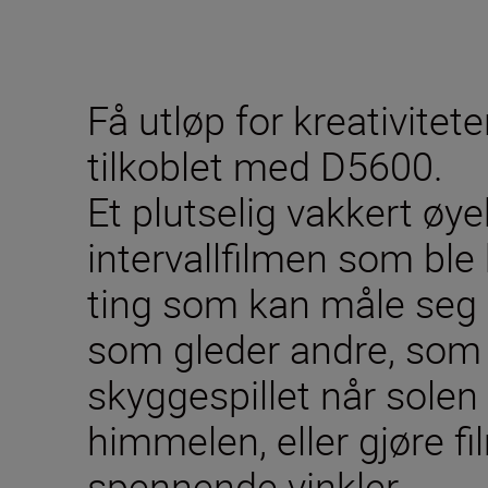
Få utløp for kreativitet
tilkoblet med D5600.
Et plutselig vakkert øye
intervallfilmen som ble 
ting som kan måle seg
som gleder andre, som 
skyggespillet når solen
himmelen, eller gjøre f
spennende vinkler.