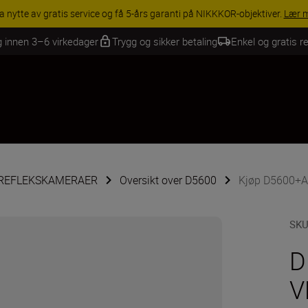
INGS | Få 15 % rabatt på utvalgt tilbehør, gjør fotoutstyret komplett i
g innen 3–6 virkedager
Trygg og sikker betaling
Enkel og gratis re
ILREFLEKSKAMERAER
Oversikt over D5600
Kjøp D5600+
SK
D
V