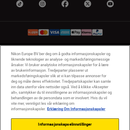
NO
Nikon Sites
Nikon Europe BV ber deg om å godta informasjonskapsler og
liknende teknologier av analyse- og markedsføringsmessige
Kontakt oss
Personvernerklæring
Bruksvilkår
årsaker. Vi bruker analytiske informasjonskapsler for å lære
Vilkår og betingelser for Nikon Store
av brukerinformasjon. Tredjeparter plasserer ut
Erklæring Om Informasjonskapsler
Tilgjengelighet
markedsføringskapsler slik at vi kan tilpasse annonser for
deg og måle deres effektivitet. Tredjepartskapsler kan samle
Innstillinger for informasjonskapsler
inn data utenfor våre nettsider også. Ved å klikke «Aksepter
© 2026 Nikon
alt», samtykker du til innstillingene av informasjonskapsler og
behandlingen av de persondata som er involvert. Hvis du vil
vite mer, vennligst les vår erklæring om
informasjonskapsler.
Erklæring Om Informasjonskapsler
Back to top
Informasjonskapselinnstillinger