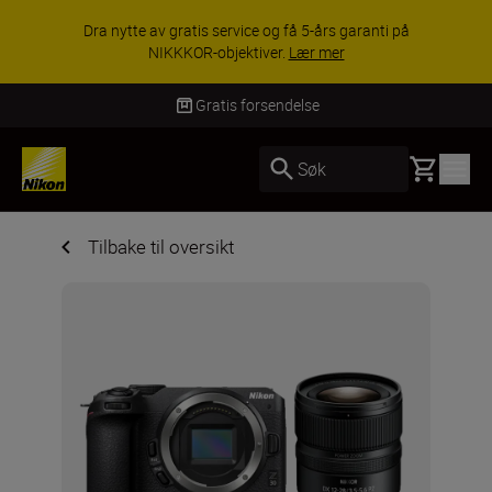
ACCESSORY SAVINGS | Få 15 % rabatt på
utvalgt tilbehør, gjør fotoutstyret komplett i dag.
KJØP NÅ
Gratis forsendelse
Basket
Søk
Tilbake til oversikt