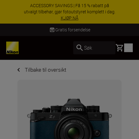
ACCESSORY SAVINGS | Få 15 % rabatt på
utvalgt tilbehør, gjør fotoutstyret komplett i dag.
KJØP NÅ
Levering innen 3–6 virkedager
Basket
Søk
Tilbake til oversikt