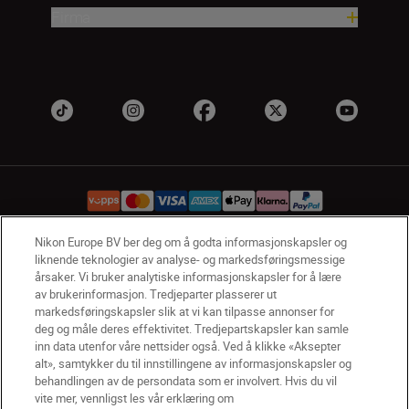
Firma
Nikon Europe BV ber deg om å godta informasjonskapsler og
liknende teknologier av analyse- og markedsføringsmessige
NO
Nikon Sites
årsaker. Vi bruker analytiske informasjonskapsler for å lære
Kontakt oss
Personvernerklæring
Bruksvilkår
av brukerinformasjon. Tredjeparter plasserer ut
markedsføringskapsler slik at vi kan tilpasse annonser for
Vilkår og betingelser for Nikon Store
deg og måle deres effektivitet. Tredjepartskapsler kan samle
Erklæring Om Informasjonskapsler
Tilgjengelighet
inn data utenfor våre nettsider også. Ved å klikke «Aksepter
Innstillinger for informasjonskapsler
alt», samtykker du til innstillingene av informasjonskapsler og
© 2026 Nikon
behandlingen av de persondata som er involvert. Hvis du vil
vite mer, vennligst les vår erklæring om