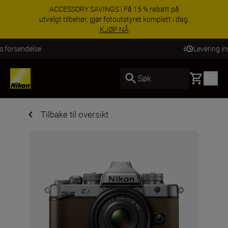
ACCESSORY SAVINGS | Få 15 % rabatt på
utvalgt tilbehør, gjør fotoutstyret komplett i dag.
KJØP NÅ
Levering innen 3–6 virkedager
Basket
Søk
Tilbake til oversikt