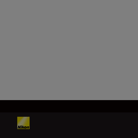
Objektivfatning
Nikon Z-fatning
Bildebrikke
FX, CMOS, 35,9 mm x 23,9 mm
Last inn mer