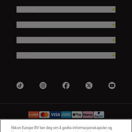
Produkter
Inspirasjon
Hjelp og støtte
Firma
Nikon Europe BV ber deg om å godta informasjonskapsler og