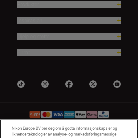
Produkter
Inspirasjon
Hjelp og støtte
Firma
Nikon Europe BV ber deg om å godta informasjonskapsler og
liknende teknologier av analyse- og markedsføringsmessige
NO
Nikon Sites