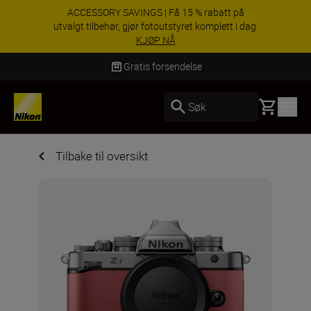
ACCESSORY SAVINGS | Få 15 % rabatt på
utvalgt tilbehør, gjør fotoutstyret komplett i dag.
KJØP NÅ
Levering innen 3–6 virkedager
Basket
Søk
Tilbake til oversikt