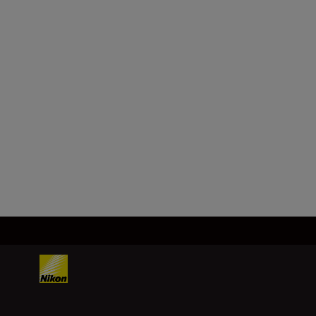
Objektivfatning
Nikon Z-fatning
Bildebrikke
FX, CMOS, 35,9 mm x 23,9 mm
Last inn mer