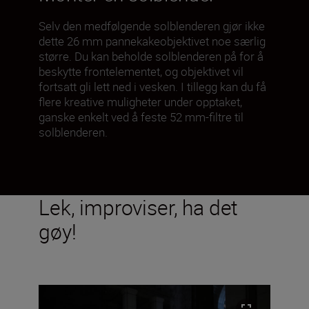
Selv den medfølgende solblenderen gjør ikke
dette 26 mm pannekakeobjektivet noe særlig
større. Du kan beholde solblenderen på for å
beskytte frontelementet, og objektivet vil
fortsatt gli lett ned i vesken. I tillegg kan du få
flere kreative muligheter under opptaket,
ganske enkelt ved å feste 52 mm-filtre til
solblenderen.
Lek, improviser, ha det
gøy!