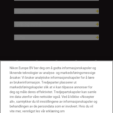
Inspirasjon
Hjelp og støtte
Firma
Nikon Europe BV ber deg om å godta informasjonskapsler og
liknende teknologier av analyse- og markedsføringsmessige
årsaker. Vi bruker analytiske informasjonskapsler for å lære
av brukerinformasjon. Tredjeparter plasserer ut
markedsføringskapsler slik at vi kan tilpasse annonser for
deg og måle deres effektivitet. Tredjepartskapsler kan samle
inn data utenfor våre nettsider også. Ved å klikke «Aksepter
alt», samtykker du til innstillingene av informasjonskapsler og
NO
Nikon Sites
behandlingen av de persondata som er involvert. Hvis du vil
vite mer, vennligst les vår erklæring om
Kontakt oss
Personvernerklæring
Bruksvilkår