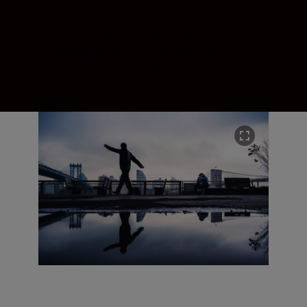
du fotograferer. Enten du vil ha et lyssterkt
vidvinkelobjektiv for gatebilder. Eller et lett
hverdagsobjektiv som er bredt nok for
landskap, interiør og mer.