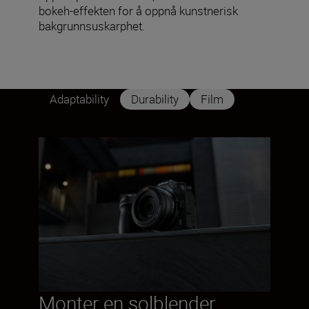
bokeh-effekten for å oppnå kunstnerisk
bakgrunnsuskarphet.
Adaptability
Durability
Film
Monter en solblender