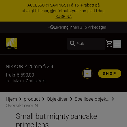
ACCESSORY SAVINGS | Få 15 % rabatt på
utvalgt tilbehør, gjør fotoutstyret komplett i dag.
KJØP NÅ
Levering innen 3–6 virkedager
Basket
Søk
NIKKOR Z 26mm f/2.8
SHOP
fra
kr 6 590,00
inkl. Mva.
+
Gratis frakt
Hjem
product
Objektiver
Speilløse objek...
Oversikt over N...
Small but mighty pancake
prime lens