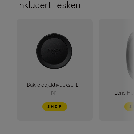
Inkludert i esken
Bakre objektivdeksel LF-
N1
Lens Ho
SHOP
S