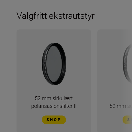
Valgfritt ekstrautstyr
52 mm sirkulært
polarisasjonsfilter II
52 mm sof
SHOP
S