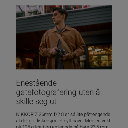
Enestående
gatefotografering uten å
skille seg ut
NIKKOR Z 26mm f/2.8 er så lite påtrengende
at det gir diskresjon et nytt navn. Med en vekt
på 125 g (ca.) og en lengde på bare 23,5 mm