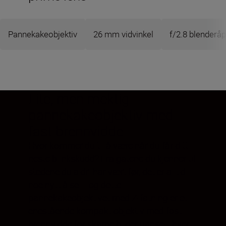
Pannekakeobjektiv
26 mm vidvinkel
f/2.8 blenderå
Lite, men mektig
pannekakeobjektiv med
fast brennvidde
Hvor kommer du til å være når du får ditt
neste blinkskudd? Fra gatene du kjenner til
stedene du aldri har vært før, det er alltid
noe nytt å se – og dette
pannekakeobjektivet med Z-fatning er et
enestående kompakt objektiv med fast
brennvidde for skarpe bilder uansett hvor