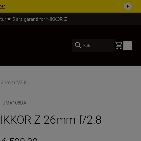
 dag.
KJØP NÅ
tur
5 års garanti for NIKKOR Z
Basket
Søk
 26mm f/2.8
U
:
JMA108DA
IKKOR Z 26mm f/2.8