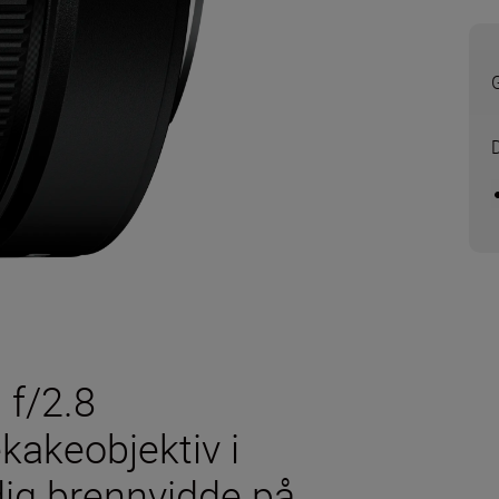
G
f/2.8
kakeobjektiv i
dig brennvidde på