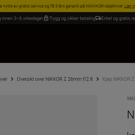
INGS | Få 15 % rabatt på utvalgt tilbehør, gjør fotoutstyret komplett i
g innen 3–6 virkedager
Trygg og sikker betaling
Enkel og gratis re
iver
Oversikt over NIKKOR Z 26mm f/2.8
Kjøp NIKKOR Z
SK
N