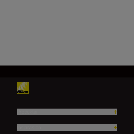
±1,25 m (700 m og over, kortere
enn 1000 m)
±1,75 m (1000 m og over)
Last inn mer
Produkter
Inspirasjon