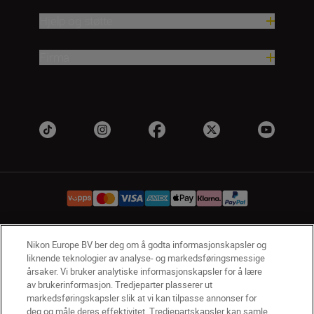
Hjelp og støtte
Firma
Nikon Europe BV ber deg om å godta informasjonskapsler og
NO
Nikon Sites
liknende teknologier av analyse- og markedsføringsmessige
Kontakt oss
Personvernerklæring
Bruksvilkår
årsaker. Vi bruker analytiske informasjonskapsler for å lære
Vilkår og betingelser for Nikon Store
av brukerinformasjon. Tredjeparter plasserer ut
markedsføringskapsler slik at vi kan tilpasse annonser for
Erklæring Om Informasjonskapsler
Tilgjengelighet
deg og måle deres effektivitet. Tredjepartskapsler kan samle