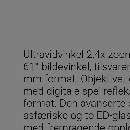
Ultravidvinkel 2,4x zoo
61° bildevinkel, tilsva
mm format. Objektivet e
med digitale speilrefle
format. Den avanserte 
asfæriske og to ED-glas
med fremragende opplø