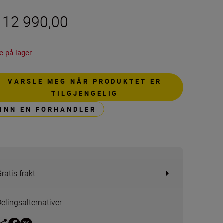
r 12 990,00
e på lager
VARSLE MEG NÅR PRODUKTET ER
TILGJENGELIG
FINN EN FORHANDLER
ratis frakt
Delingsalternativer