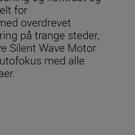
lt for
 med overdrevet
ring på trange steder,
ve Silent Wave Motor
autofokus med alle
er.