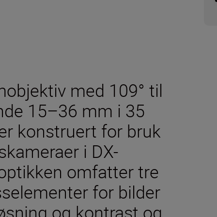
mobjektiv med 109° til
rende 15–36 mm i 35
r konstruert for bruk
kskameraer i DX-
optikken omfatter tre
selementer for bilder
sning og kontrast og