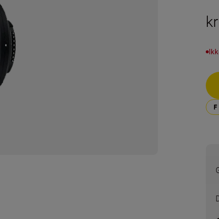
k
Ikk
G