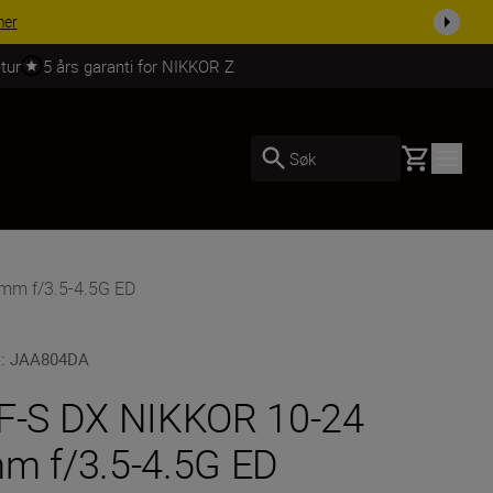
 dag.
KJØP NÅ
tur
5 års garanti for NIKKOR Z
Basket
Søk
mm f/3.5-4.5G ED
U
:
JAA804DA
F-S DX NIKKOR 10-24
m f/3.5-4.5G ED