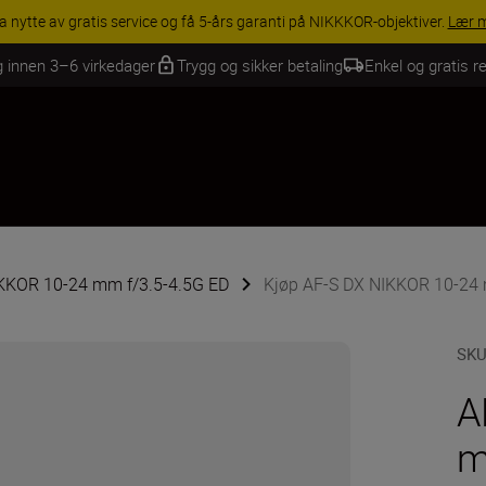
INGS | Få 15 % rabatt på utvalgt tilbehør, gjør fotoutstyret komplett i
g innen 3–6 virkedager
Trygg og sikker betaling
Enkel og gratis re
IKKOR 10-24 mm f/3.5-4.5G ED
Kjøp AF-S DX NIKKOR 10-24 
SK
A
m