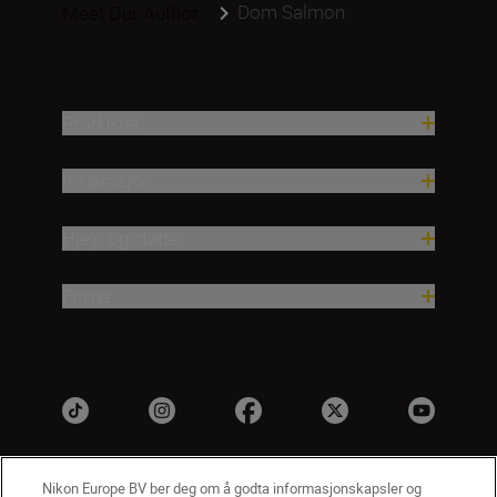
Dom Salmon
Meet Our Author...
Produkter
Inspirasjon
Hjelp og støtte
Firma
Nikon Europe BV ber deg om å godta informasjonskapsler og