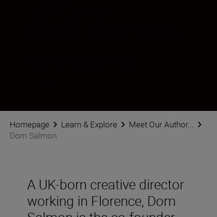
Dom Salmon
Writer, Creative Director & Photographer
Følg Dom Salmon på sosiale medier
Homepage
Learn & Explore
Meet Our Author...
Dom Salmon
A UK-born creative director
working in Florence, Dom
Salmon is the co-founder