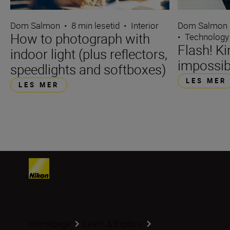
Dom Salmon
Dom Salmon
•
8 min lesetid
•
Interior
How to photograph with
•
Technology
Flash! Ki
indoor light (plus reflectors,
impossib
speedlights and softboxes)
LES MER
LES MER
Homepage
Learn & Explore