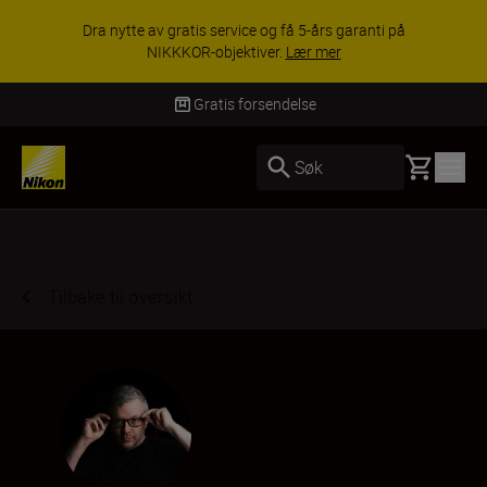
Dra nytte av gratis service og få 5-års garanti på
NIKKKOR-objektiver.
Lær mer
Gratis forsendelse
Basket
Søk
Tilbake til oversikt