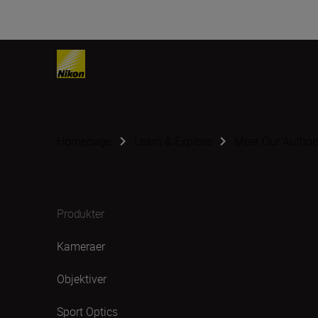
Homepage
Learn & Explore
Meet Our Author
Produkter
Kameraer
Objektiver
Sport Optics