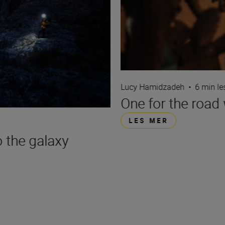
Lucy Hamidzadeh
•
6 min le
One for the roa
LES MER
 the galaxy