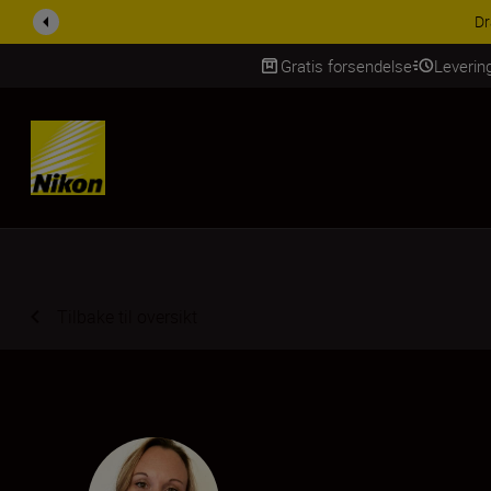
ACCESSORY SAV
Gratis forsendelse
Leverin
Skip Content
Tilbake til oversikt