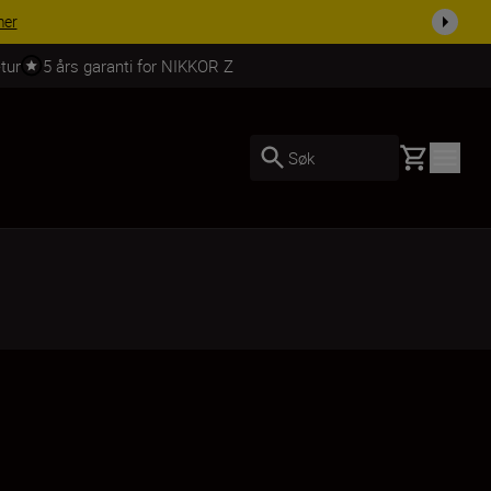
 dag.
KJØP NÅ
tur
5 års garanti for NIKKOR Z
Basket
Søk