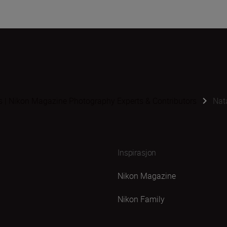
s | Nikon Magazine Photography Experts & Contributors
Nat
Inspirasjon
Nikon Magazine
Nikon Family