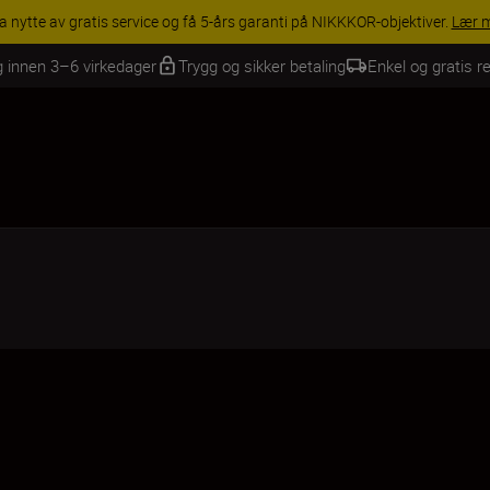
INGS | Få 15 % rabatt på utvalgt tilbehør, gjør fotoutstyret komplett i
g innen 3–6 virkedager
Trygg og sikker betaling
Enkel og gratis re