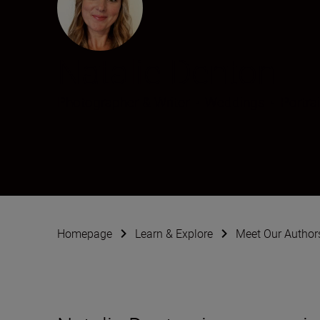
Natalie Denton
Photographer & Writer
•
Weddings
•
Portra
Homepage
Learn & Explore
Meet Our Author