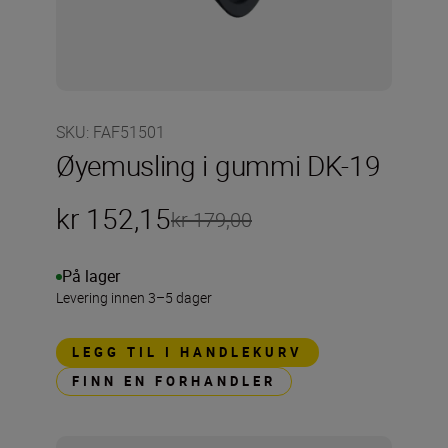
SKU
:
FAF51501
Øyemusling i gummi DK-19
kr 152,15
kr 179,00
På lager
Levering innen 3–5 dager
LEGG TIL I HANDLEKURV
FINN EN FORHANDLER