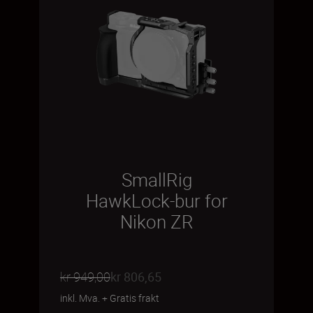
SmallRig
HawkLock-bur for
Nikon ZR
kr 949,00
kr 806,65
inkl. Mva.
+
Gratis frakt