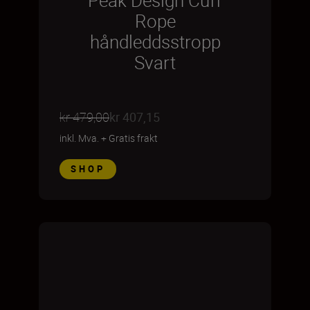
Peak Design Cuff
Rope
håndleddsstropp
Svart
kr 479,00
kr 407,15
inkl. Mva.
+
Gratis frakt
SHOP