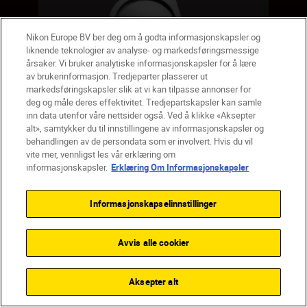
Nikon Europe BV ber deg om å godta informasjonskapsler og
liknende teknologier av analyse- og markedsføringsmessige
årsaker. Vi bruker analytiske informasjonskapsler for å lære
av brukerinformasjon. Tredjeparter plasserer ut
markedsføringskapsler slik at vi kan tilpasse annonser for
deg og måle deres effektivitet. Tredjepartskapsler kan samle
inn data utenfor våre nettsider også. Ved å klikke «Aksepter
alt», samtykker du til innstillingene av informasjonskapsler og
behandlingen av de persondata som er involvert. Hvis du vil
Objektivdeksel for
vite mer, vennligst les vår erklæring om
50 mm PROSTAFF
informasjonskapsler.
Erklæring Om Informasjonskapsler
P7
Informasjonskapselinnstillinger
Avvis alle cookier
kr 89,00
kr 75,65
inkl. Mva.
+
Gratis frakt
Aksepter alt
SHOP