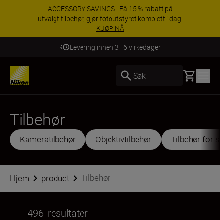
ACCESSORY SAVINGS | Få 15 % rabatt på
utvalgt tilbehør, gjør fotoutstyret komplett i dag.
KJØP NÅ
Levering innen 3–6 virkedager
Basket
Søk
Tilbehør
Kameratilbehør
Objektivtilbehør
Tilbehør for 
Tilbehør
Hjem
product
496
resultater