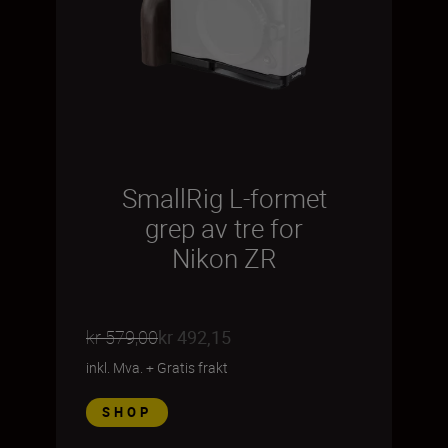
SmallRig L-formet
grep av tre for
Nikon ZR
kr 579,00
kr 492,15
inkl. Mva.
+
Gratis frakt
SHOP