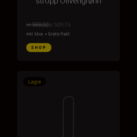
stropp Olivengrønn
kr 599,00
kr 509,15
inkl. Mva.
+
Gratis frakt
SHOP
Lagre