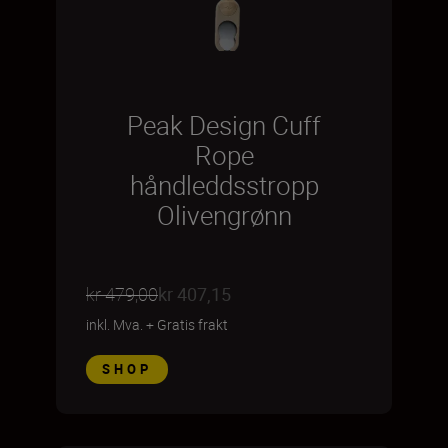
Peak Design Cuff
Rope
håndleddsstropp
Olivengrønn
kr 479,00
kr 407,15
inkl. Mva.
+
Gratis frakt
SHOP