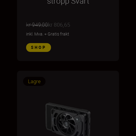
stropp Svart
kr 949,00
kr 806,65
inkl. Mva.
+
Gratis frakt
SHOP
Lagre