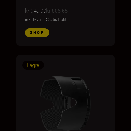
kr 949,00
kr 806,65
inkl. Mva.
+
Gratis frakt
SHOP
Lagre