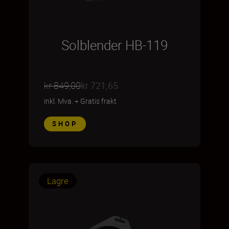
Solblender HB-119
kr 849,00
kr 721,65
inkl. Mva.
+
Gratis frakt
SHOP
Lagre