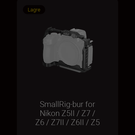
Lagre
SmallRig-bur for
Nikon Z5II / Z7 /
Z6 / Z7II / Z6II / Z5