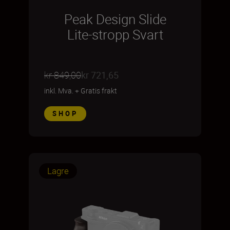
Peak Design Slide
Lite-stropp Svart
kr 849,00
kr 721,65
inkl. Mva.
+
Gratis frakt
SHOP
Lagre