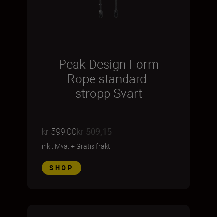
Peak Design Form
Rope standard-
stropp Svart
kr 599,00
kr 509,15
inkl. Mva.
+
Gratis frakt
SHOP