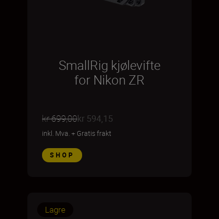
SmallRig kjølevifte
for Nikon ZR
kr 699,00
kr 594,15
inkl. Mva.
+
Gratis frakt
SHOP
Lagre