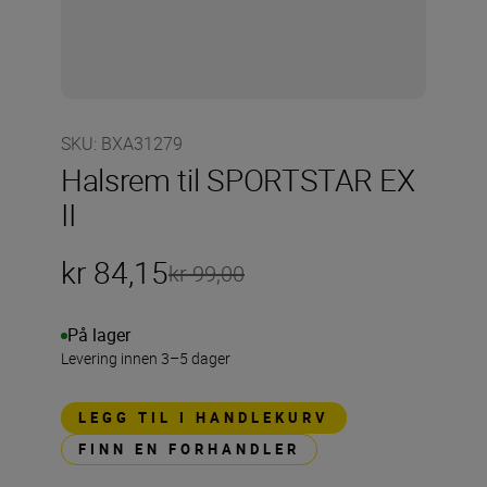
SKU
:
BXA31279
Halsrem til SPORTSTAR EX
II
kr 84,15
kr 99,00
På lager
Levering innen 3–5 dager
LEGG TIL I HANDLEKURV
FINN EN FORHANDLER