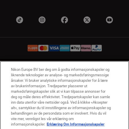
NO
Nikon Sites
Nikon Europe BV ber deg om å godta informasjonskapsler og
liknende teknologier av analyse- og markedsføringsmessige
Kontakt oss
Personvernerklæring
Bruksvilkår
årsaker. Vi bruker analytiske informasjonskapsler for å lære
Vilkår og betingelser for Nikon Store
av brukerinformasjon. Tredjeparter plasserer ut
Erklæring Om Informasjonskapsler
Tilgjengelighet
markedsføringskapsler slik at vi kan tilpasse annonser for
deg og måle deres effektivitet. Tredjepartskapsler kan samle
Innstillinger for informasjonskapsler
inn data utenfor våre nettsider også. Ved å klikke «Aksepter
© 2026 Nikon
alt», samtykker du til innstillingene av informasjonskapsler og
behandlingen av de persondata som er involvert. Hvis du vil
vite mer, vennligst les vår erklæring om
informasjonskapsler.
Erklæring Om Informasjonskapsler
Back to top