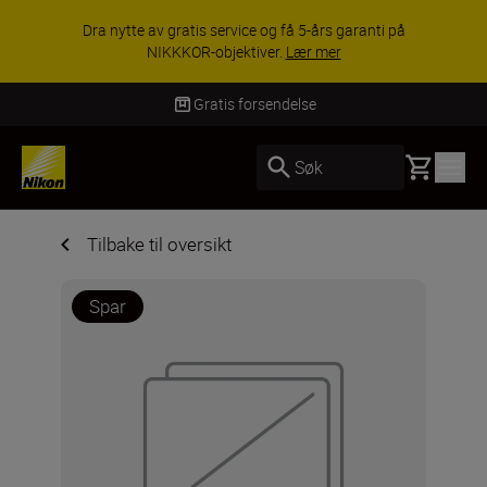
ACCESSORY SAVINGS | Få 15 % rabatt
anti på
utvalgt tilbehør, gjør fotoutstyret komplett
KJØP NÅ
Gratis forsendelse
Basket
Søk
Tilbake til oversikt
Spar