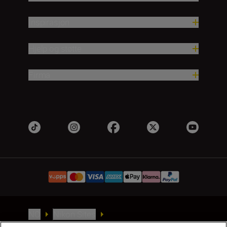
Inspirasjon
Hjelp og støtte
Firma
NO
Nikon Sites
Kontakt oss
Personvernerklæring
Bruksvilkår