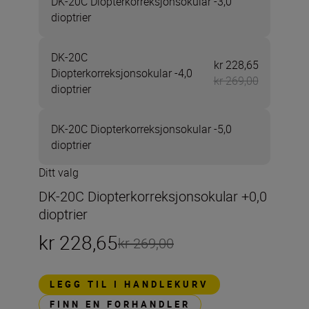
DK-20C Diopterkorreksjonsokular -3,0
dioptrier
DK-20C
kr 228,65
Nå kr 228,
Diopterkorreksjonsokular -4,0
kr 269,00
dioptrier
DK-20C Diopterkorreksjonsokular -5,0
dioptrier
Ditt valg
DK-20C Diopterkorreksjonsokular +0,0
dioptrier
kr 228,65
kr 269,00
LEGG TIL I HANDLEKURV
FINN EN FORHANDLER