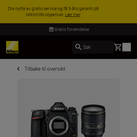
ACCESSORY SAVINGS | Få 15 % rabatt på
utvalgt tilbehør, gjør fotoutstyret komplett i dag.
KJØP NÅ
Gratis forsendelse
Basket
Søk
Tilbake til oversikt