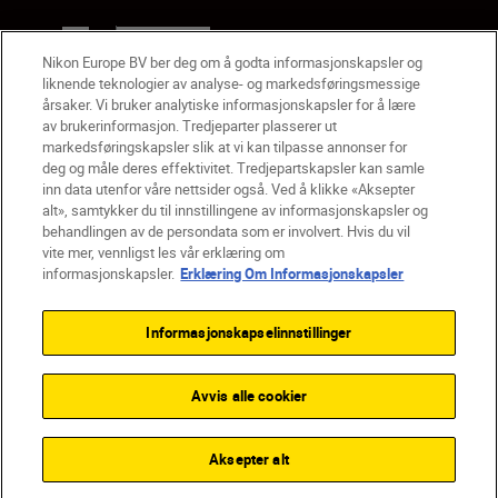
NO
Nikon Sites
Nikon Europe BV ber deg om å godta informasjonskapsler og
Kontakt oss
Personvernerklæring
Bruksvilkår
liknende teknologier av analyse- og markedsføringsmessige
Vilkår og betingelser for Nikon Store
årsaker. Vi bruker analytiske informasjonskapsler for å lære
Erklæring Om Informasjonskapsler
Tilgjengelighet
av brukerinformasjon. Tredjeparter plasserer ut
Innstillinger for informasjonskapsler
markedsføringskapsler slik at vi kan tilpasse annonser for
deg og måle deres effektivitet. Tredjepartskapsler kan samle
© 2026 Nikon
inn data utenfor våre nettsider også. Ved å klikke «Aksepter
alt», samtykker du til innstillingene av informasjonskapsler og
behandlingen av de persondata som er involvert. Hvis du vil
vite mer, vennligst les vår erklæring om
Back to top
informasjonskapsler.
Erklæring Om Informasjonskapsler
Informasjonskapselinnstillinger
Avvis alle cookier
Aksepter alt