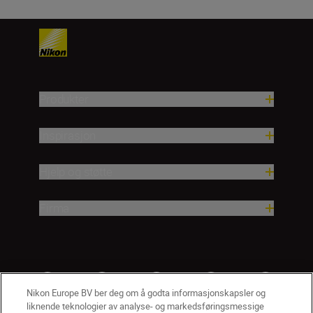
Produkter
Inspirasjon
Hjelp og støtte
Firma
Nikon Europe BV ber deg om å godta informasjonskapsler og
liknende teknologier av analyse- og markedsføringsmessige