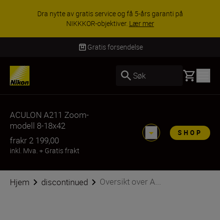
Dra nytte av gratis service og få 5-års garanti på
NIKKKOR-objektiver.
Lær mer
Gratis forsendelse
Basket
Søk
ACULON A211 Zoom-
modell 8-18x42
SHOP
fra
kr 2 199,00
inkl. Mva.
+
Gratis frakt
Oversikt over A...
Hjem
discontinued