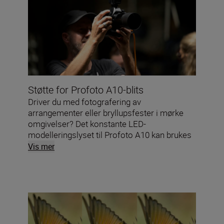
Støtte for Profoto A10-blits
Driver du med fotografering av
arrangementer eller bryllupsfester i mørke
omgivelser? Det konstante LED-
modelleringslyset til Profoto A10 kan brukes
som AF-lampe for å oppnå sylskarpe bilder i
Vis mer
lite lys.*