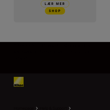
LÆR MER
SHOP
*Profoto A10-firmwaren må oppdateres til
siste versjon. Se nettsiden til Profoto for
detaljer.
Homepage
Help & Support