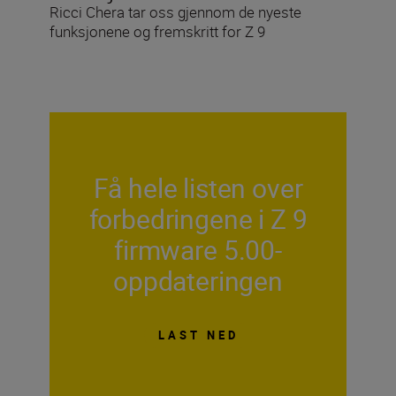
Ricci Chera tar oss gjennom de nyeste
funksjonene og fremskritt for Z 9
Få hele listen over
forbedringene i Z 9
firmware 5.00-
oppdateringen
LAST NED