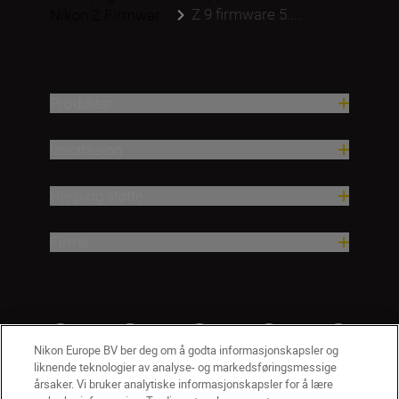
Z 9 firmware 5....
Nikon Z Firmwar...
Produkter
Inspirasjon
Hjelp og støtte
Firma
Nikon Europe BV ber deg om å godta informasjonskapsler og
liknende teknologier av analyse- og markedsføringsmessige
årsaker. Vi bruker analytiske informasjonskapsler for å lære