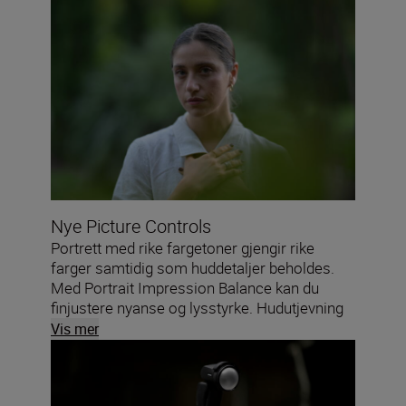
Nye Picture Controls
Portrett med rike fargetoner gjengir rike
farger samtidig som huddetaljer beholdes.
Med Portrait Impression Balance kan du
finjustere nyanse og lysstyrke. Hudutjevning
«myker opp» huden samtidig som øyne og
Vis mer
hår holdes skarpe.