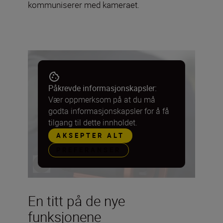
kommuniserer med kameraet.
Påkrevde informasjonskapsler:
Vær oppmerksom på at du må
godta informasjonskapsler for å få
tilgang til dette innholdet.
AKSEPTER ALT
PREFERANSER
En titt på de nye
funksjonene