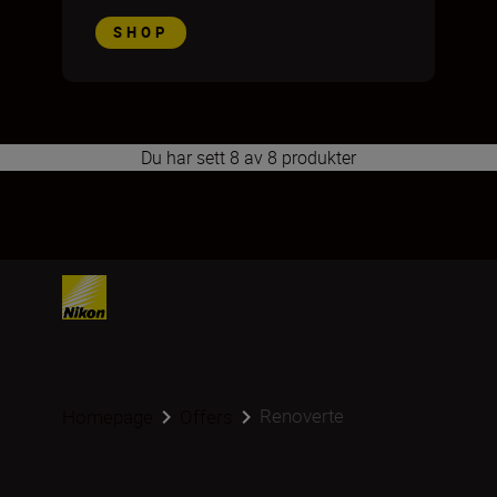
SHOP
Du har sett 8 av 8 produkter
1
2
Renoverte
Homepage
Offers