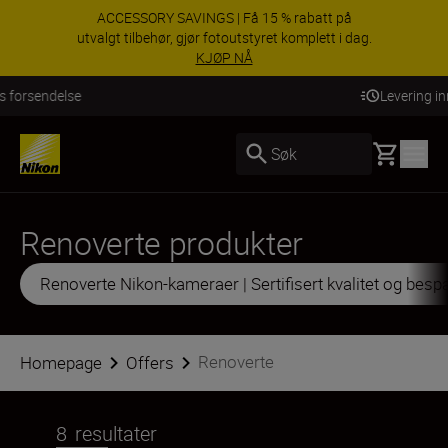
ACCESSORY SAVINGS | Få 15 % rabatt på
utvalgt tilbehør, gjør fotoutstyret komplett i dag.
KJØP NÅ
Levering innen 3–6 virkedager
Basket
Søk
Renoverte produkter
Renoverte Nikon-kameraer | Sertifisert kvalitet og besp
Renoverte
Homepage
Offers
8
resultater