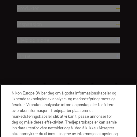
Produkter
Inspirasjon
Hjelp og støtte
Firma
Nikon Europe BV ber deg om å godta informasjonskapsler og
liknende teknologier av analyse- og markedsføringsmessige
årsaker. Vi bruker analytiske informasjonskapsler for å lære
av brukerinformasjon. Tredjeparter plasserer ut
markedsføringskapsler slik at vi kan tilpasse annonser for
deg og måle deres effektivitet. Tredjepartskapsler kan samle
inn data utenfor våre nettsider også. Ved å klikke «Aksepter
alt», samtykker du til innstillingene av informasjonskapsler og