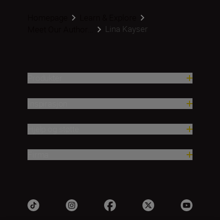
Homepage
Learn & Explore
Lina Kayser
Meet Our Author...
Produkter
Inspirasjon
Hjelp og støtte
Firma