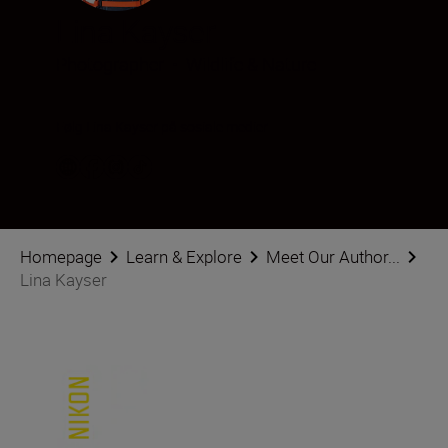
Lina Kayser
Photographer
•
Wildlife & Nature
Følg Lina Kayser på sosiale medier
Homepage
Learn & Explore
Meet Our Author...
Lina Kayser