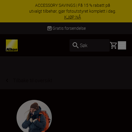
ACCESSORY SAVINGS | Få 15 % rabatt på
utvalgt tilbehør, gjør fotoutstyret komplett i dag.
KJØP NÅ
Levering innen 3–6 virkedager
Basket
Søk
Tilbake til oversikt