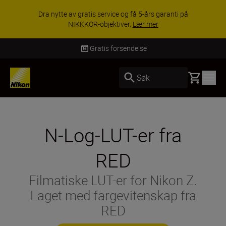
ACCESSORY SAVINGS | Få 15 % rabatt på
utvalgt tilbehør, gjør fotoutstyret komplett i dag.
KJØP NÅ
Levering innen 3–6 virkedager
Basket
Søk
N-Log-LUT-er fra
RED
Filmatiske LUT-er for Nikon Z.
Laget med fargevitenskap fra
RED