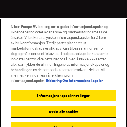
Nikon Europe BV ber deg om å godta informasjonskapsler og
liknende teknologier av analyse- og markedsføringsmessige
årsaker. Vi bruker analytiske informasjonskapsler for å lære
av brukerinformasjon. Tredjeparter plasserer ut
markedsføringskapsler slik at vi kan tilpasse annonser for
deg og måle deres effektivitet. Tredjepartskapsler kan samle
inn data utenfor våre nettsider også. Ved å klikke «Aksepter
alt», samtykker du til innstillingene av informasjonskapsler og
NO
Nikon Sites
behandlingen av de persondata som er involvert. Hvis du vil
vite mer, vennligst les vår erklæring om
Kontakt oss
Personvernerklæring
Bruksvilkår
informasjonskapsler.
Erklæring Om Informasjonskapsler
Vilkår og betingelser for Nikon Store
Erklæring Om Informasjonskapsler
Tilgjengelighet
Informasjonskapselinnstillinger
Innstillinger for informasjonskapsler
© 2026 Nikon
Avvis alle cookier
Back to top