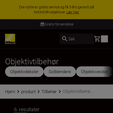
ACCESSORY SAVINGS | Få 15 % rabatt på
utvalgt tilbehør, gjør fotoutstyret komplett i dag.
KJØP NÅ
Levering innen 3–6 virke
Basket
Søk
Objektivtilbehør
Objektivdeksler
Solblendere
Objektivvesker
Objektivtilbehø...
Hjem
product
Tilbehør
6
resultater