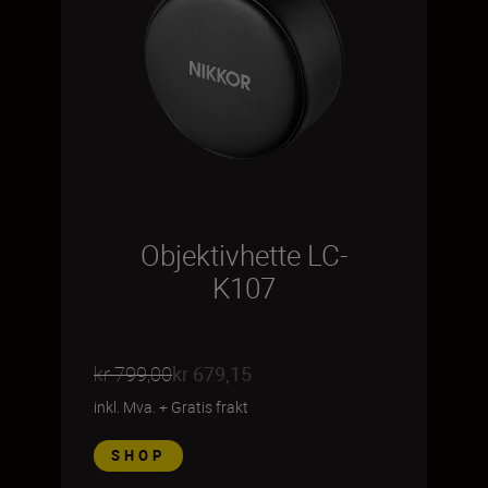
Objektivhette LC-
K107
kr 799,00
kr 679,15
inkl. Mva.
+
Gratis frakt
SHOP