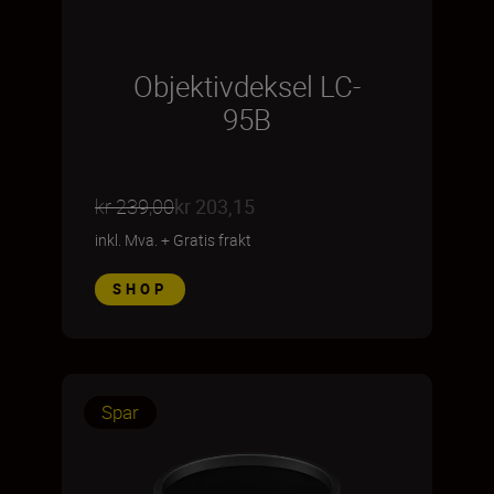
Objektivdeksel LC-
95B
kr 239,00
kr 203,15
inkl. Mva.
+
Gratis frakt
SHOP
Spar