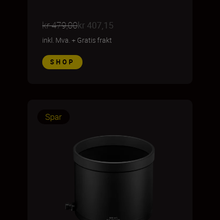
kr 479,00
kr 407,15
inkl. Mva.
+
Gratis frakt
SHOP
Spar