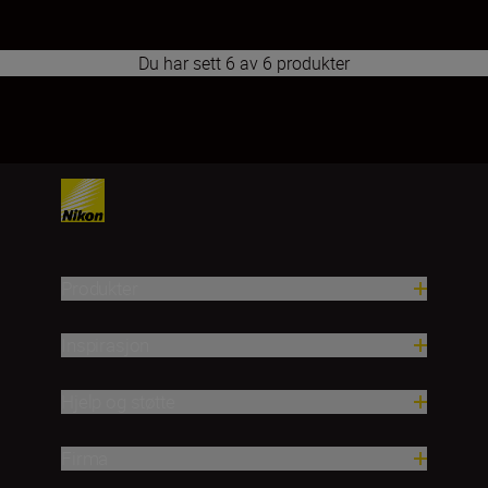
Du har sett 6 av 6 produkter
1
2
3
4
5
6
7
8
9
10
11
12
13
14
15
16
17
Produkter
Inspirasjon
Hjelp og støtte
Firma