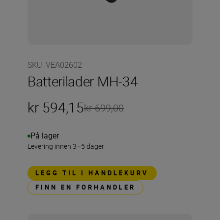
SKU
:
VEA02602
Batterilader MH-34
kr 594,15
kr 699,00
På lager
Levering innen 3–5 dager
LEGG TIL I HANDLEKURV
FINN EN FORHANDLER