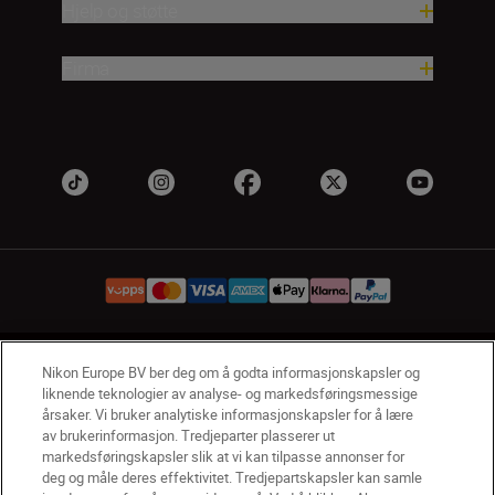
Hjelp og støtte
Firma
NO
Nikon Sites
Nikon Europe BV ber deg om å godta informasjonskapsler og
liknende teknologier av analyse- og markedsføringsmessige
Kontakt oss
Personvernerklæring
Bruksvilkår
årsaker. Vi bruker analytiske informasjonskapsler for å lære
Vilkår og betingelser for Nikon Store
av brukerinformasjon. Tredjeparter plasserer ut
Erklæring Om Informasjonskapsler
Tilgjengelighet
markedsføringskapsler slik at vi kan tilpasse annonser for
deg og måle deres effektivitet. Tredjepartskapsler kan samle
Innstillinger for informasjonskapsler