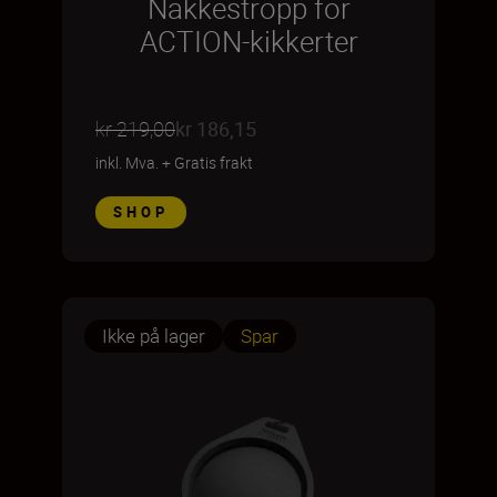
Nakkestropp for
ACTION-kikkerter
kr 219,00
kr 186,15
inkl. Mva.
+
Gratis frakt
SHOP
Ikke på lager
Spar