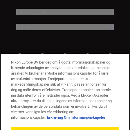
Hjelp og støtte
Firma
Nikon Europe BV ber deg om å godta informasjonskapsler og
liknende teknologier av analyse- og markedsføringsmessige
årsaker. Vi bruker analytiske informasjonskapsler for å lære
av brukerinformasjon. Tredjeparter plasserer ut
markedsføringskapsler slik at vi kan tilpasse annonser for
deg og måle deres effektivitet. Tredjepartskapsler kan samle
inn data utenfor våre nettsider også. Ved å klikke «Aksepter
alt», samtykker du til innstillingene av informasjonskapsler og
NO
Nikon Sites
behandlingen av de persondata som er involvert. Hvis du vil
vite mer, vennligst les vår erklæring om
Kontakt oss
Personvernerklæring
Bruksvilkår
informasjonskapsler.
Erklæring Om Informasjonskapsler
Vilkår og betingelser for Nikon Store
Erklæring Om Informasjonskapsler
Tilgjengelighet