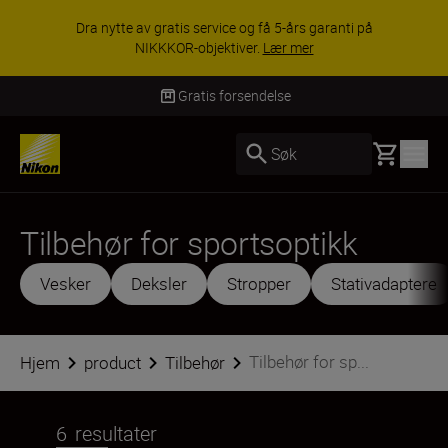
ACCESSORY SAVINGS | Få 15 % rabatt på
utvalgt tilbehør, gjør fotoutstyret komplett i dag.
KJØP NÅ
Gratis forsendelse
Basket
Søk
Tilbehør for sportsoptikk
Vesker
Deksler
Stropper
Stativadaptere
Tilbehør for sp...
Hjem
product
Tilbehør
6
resultater