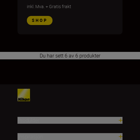
inkl. Mva.
+
Gratis frakt
SHOP
Du har sett 6 av 6 produkter
1
2
3
4
5
6
7
8
9
10
11
Produkter
Inspirasjon