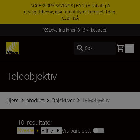
ACCESSORY SAVINGS | Få 15 % rabatt på
utvalgt tilbehør, gjør fotoutstyret komplett i dag.
KJØP NÅ
Levering innen 3–6 virkedager
Basket
Søk
Teleobjektiv
Teleobjektiv
Hjem
product
Objektiver
10
resultater
Nyeste
Filtre
Vis bare sett