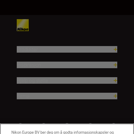
Produkter
Inspirasjon
Hjelp og støtte
Firma
Nikon Europe BV ber deg om å godta informasjonskapsler og