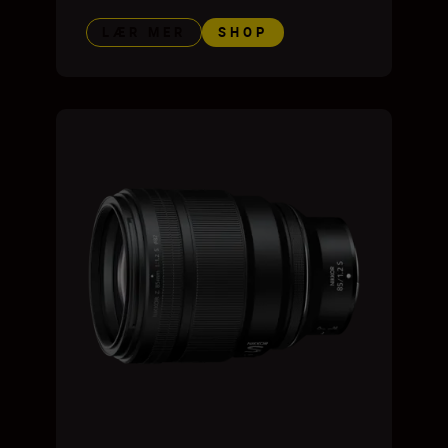
LÆR MER
SHOP