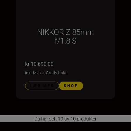
NIKKOR Z 85mm
f/1.8 S
kr 10 690,00
inkl. Mva.
+
Gratis frakt
LÆR MER
SHOP
Du har sett 10 av 10 produkter
1