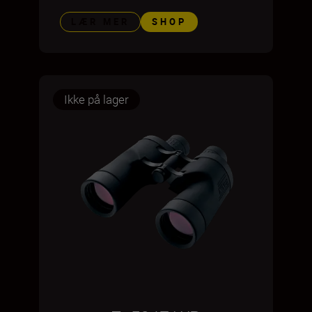
LÆR MER
SHOP
Ikke på lager