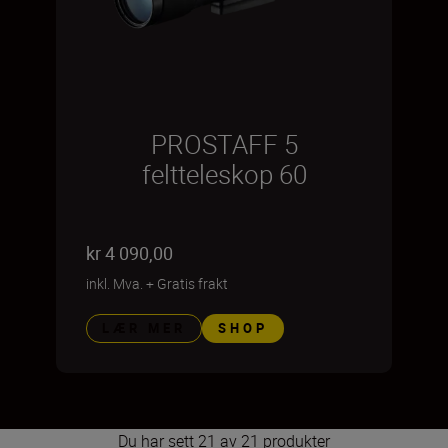
PROSTAFF 5
feltteleskop 60
kr 4 090,00
inkl. Mva.
+
Gratis frakt
LÆR MER
SHOP
Du har sett 21 av 21 produkter