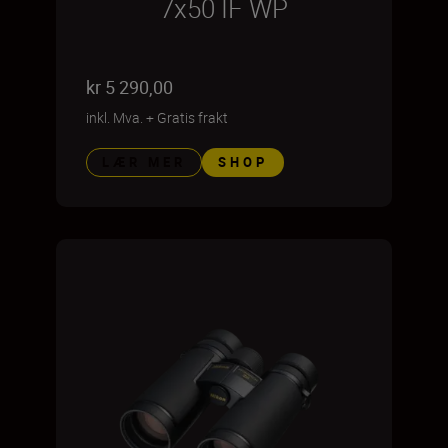
7x50 IF WP
kr 5 290,00
inkl. Mva.
+
Gratis frakt
LÆR MER
SHOP