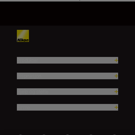
1
2
3
4
Produkter
Inspirasjon
Hjelp og støtte
Firma