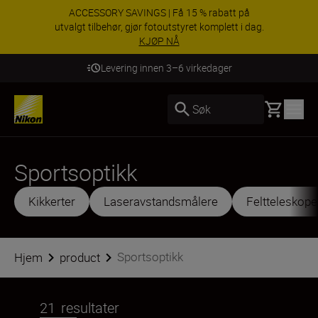
ACCESSORY SAVINGS | Få 15 % rabatt på
utvalgt tilbehør, gjør fotoutstyret komplett i dag.
KJØP NÅ
Levering innen 3–6 virkedager
Basket
Søk
Sportsoptikk
Kikkerter
Laseravstandsmålere
Feltteleskope
Sportsoptikk
Hjem
product
21
resultater