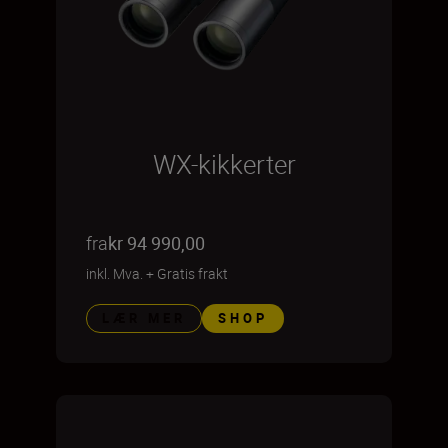
WX-kikkerter
fra
kr 94 990,00
inkl. Mva.
+
Gratis frakt
LÆR MER
SHOP