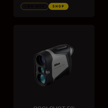
LÆR MER
SHOP