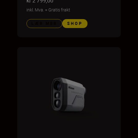
kr 2 799,00
inkl. Mva.
+
Gratis frakt
LÆR MER
SHOP