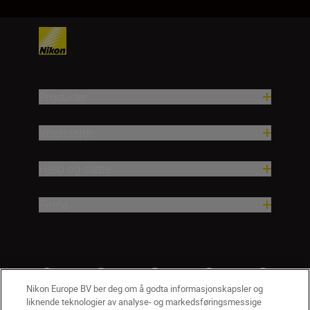
Produkter
Inspirasjon
Hjelp og støtte
Firma
Nikon Europe BV ber deg om å godta informasjonskapsler og
liknende teknologier av analyse- og markedsføringsmessige