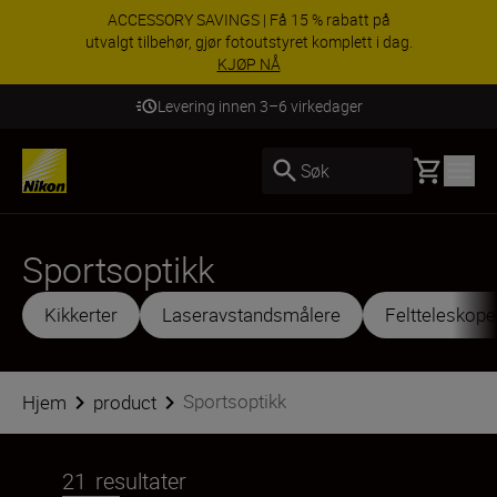
ACCESSORY SAVINGS | Få 15 % rabatt på
utvalgt tilbehør, gjør fotoutstyret komplett i dag.
KJØP NÅ
Levering innen 3–6 virkedager
Basket
Søk
Sportsoptikk
Kikkerter
Laseravstandsmålere
Feltteleskope
Sportsoptikk
Hjem
product
21
resultater