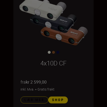
4x10D CF
fra
kr 2 599,00
inkl. Mva.
+
Gratis frakt
LÆR MER
SHOP