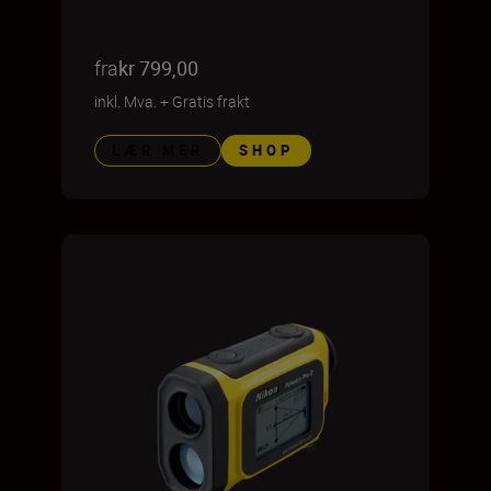
fra
kr 799,00
inkl. Mva.
+
Gratis frakt
LÆR MER
SHOP