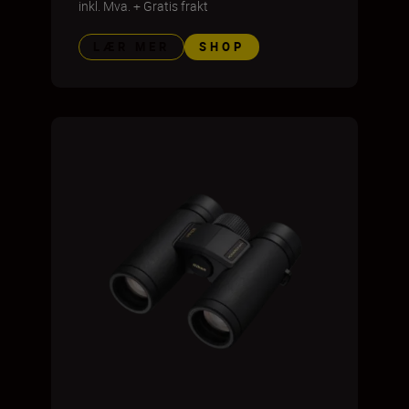
inkl. Mva.
+
Gratis frakt
LÆR MER
SHOP