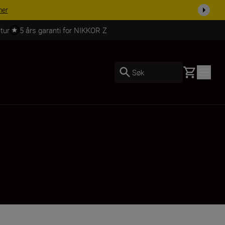
 dag.
KJØP NÅ
tur
5 års garanti for NIKKOR Z
Basket
Søk