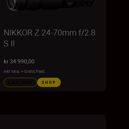
NIKKOR Z 24-70mm f/2.8
S II
kr 34 990,00
inkl. Mva.
+
Gratis frakt
LÆR MER
SHOP