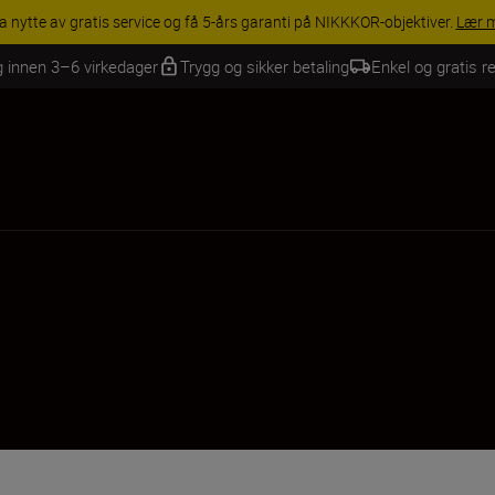
INGS | Få 15 % rabatt på utvalgt tilbehør, gjør fotoutstyret komplett i
g innen 3–6 virkedager
Trygg og sikker betaling
Enkel og gratis re