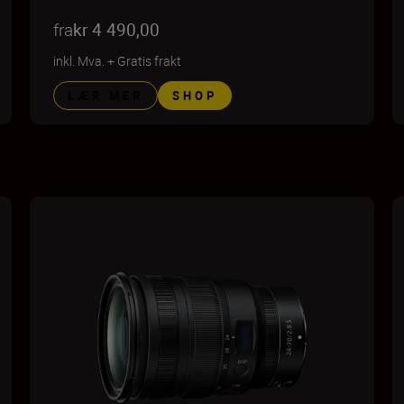
fra
kr 4 490,00
inkl. Mva.
+
Gratis frakt
LÆR MER
SHOP