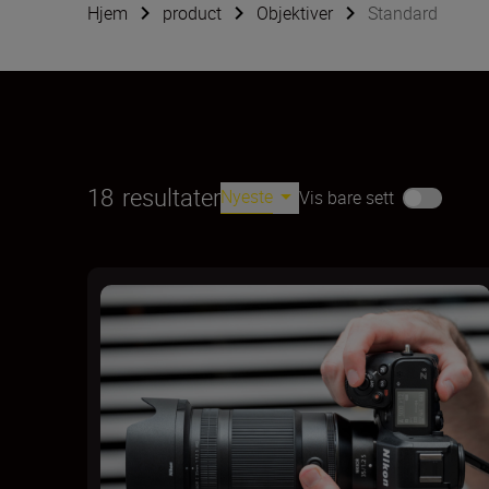
Hjem
product
Objektiver
Standard
18
resultater
Nyeste
Vis bare sett