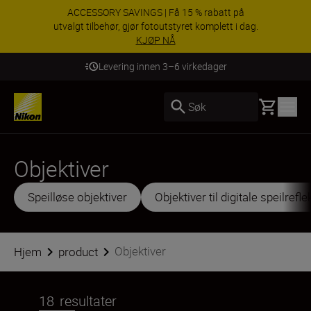
ACCESSORY SAVINGS | Få 15 % rabatt på
utvalgt tilbehør, gjør fotoutstyret komplett i dag.
KJØP NÅ
Levering innen 3–6 virkedager
Basket
Søk
Objektiver
Speilløse objektiver
Objektiver til digitale speilref
Objektiver
Hjem
product
18
resultater