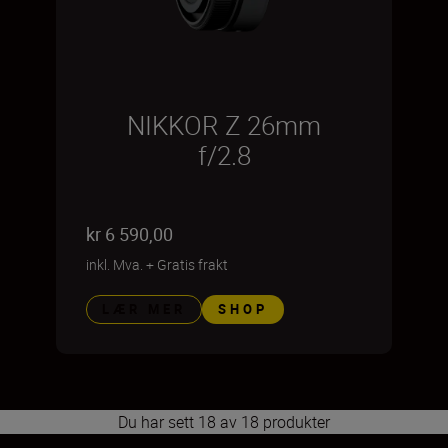
NIKKOR Z 26mm
f/2.8
kr 6 590,00
inkl. Mva.
+
Gratis frakt
LÆR MER
SHOP
Du har sett 18 av 18 produkter