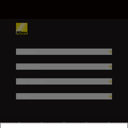
1
2
3
4
5
Produkter
Inspirasjon
Hjelp og støtte
Firma