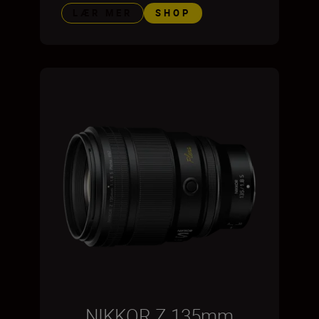
LÆR MER
SHOP
NIKKOR Z 135mm