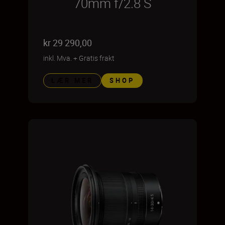
70mm f/2.8 S
kr 29 290,00
inkl. Mva.
+
Gratis frakt
LÆR MER
SHOP