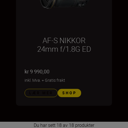
AF-S NIKKOR
24mm f/1.8G ED
kr 9 990,00
inkl. Mva.
+
Gratis frakt
LÆR MER
SHOP
Du har sett 18 av 18 produkter