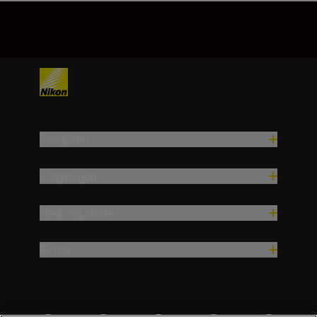
1
2
3
4
5
Produkter
Inspirasjon
Hjelp og støtte
Firma