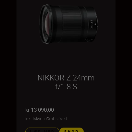
NIKKOR Z 24mm
f/1.8 S
kr 13 090,00
inkl. Mva.
+
Gratis frakt
LÆR MER
SHOP