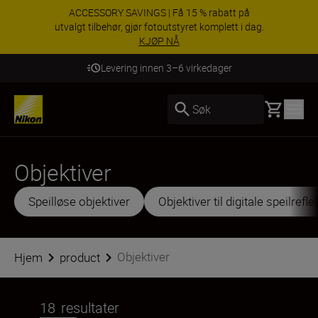
ACCESSORY SAVINGS | Få 15 % rabatt på
utvalgt tilbehør, gjør fotoutstyret komplett i dag.
KJØP NÅ
Levering innen 3–6 virkedager
Basket
Søk
Objektiver
Speilløse objektiver
Objektiver til digitale speilref
Objektiver
Hjem
product
18
resultater